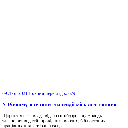
09-Лют-2021
Новини
переглядів: 679
У Рівному вручили стипендії міського голови
Щороку міська влада відзначає обдаровану молодь,
талановитих дітей, провідних творчих, бібліотечних
працівників та ветеранів галузі...