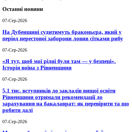
Останні новини
07-Сер-2026
На Дубенщині судитимуть браконьєра, який у
період нерестової заборони ловив сітками рибу
07-Сер-2026
«Я тут, щоб мої рідні були там — у безпеці».
Історія воїна з Рівненщини
07-Сер-2026
5,1 тис. вступників до закладів вищої освіти
Рівненщини отримали рекомендації до
зарахування на бакалаврат: як перевірити та що
робити далі
07-Сер-2026