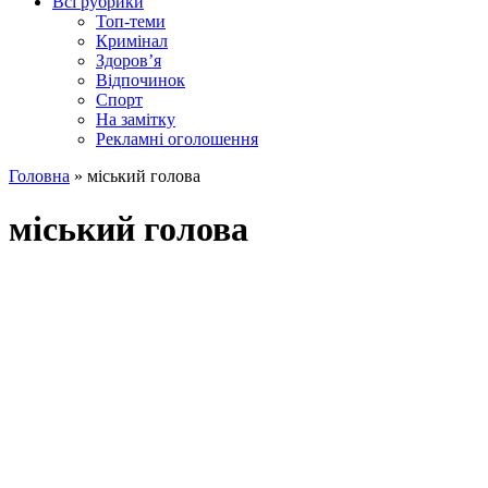
Всі рубрики
Топ-теми
Кримінал
Здоров’я
Відпочинок
Спорт
На замітку
Рекламні оголошення
Головна
»
міський голова
міський голова