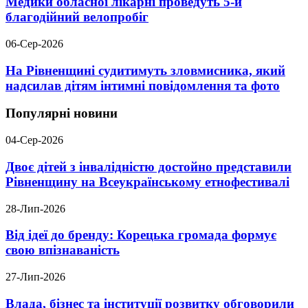
Медики обласної лікарні проведуть 5-й
благодійний велопробіг
06-Сер-2026
На Рівненщині судитимуть зловмисника, який
надсилав дітям інтимні повідомлення та фото
Популярні новини
04-Сер-2026
Двоє дітей з інвалідністю достойно представили
Рівненщину на Всеукраїнському етнофестивалі
28-Лип-2026
Від ідеї до бренду: Корецька громада формує
свою впізнаваність
27-Лип-2026
Влада, бізнес та інституції розвитку обговорили