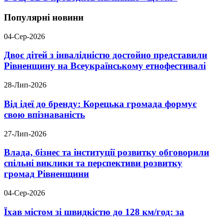
Популярні новини
04-Сер-2026
Двоє дітей з інвалідністю достойно представили
Рівненщину на Всеукраїнському етнофестивалі
28-Лип-2026
Від ідеї до бренду: Корецька громада формує
свою впізнаваність
27-Лип-2026
Влада, бізнес та інституції розвитку обговорили
спільні виклики та перспективи розвитку
громад Рівненщини
04-Сер-2026
Їхав містом зі швидкістю до 128 км/год: за