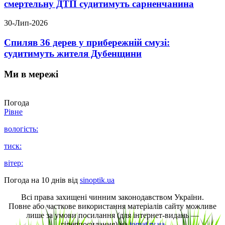
смертельну ДТП судитимуть сарненчанина
30-Лип-2026
Спиляв 36 дерев у прибережній смузі:
судитимуть жителя Дубенщини
Ми в мережі
Погода
Рівне
вологість:
тиск:
вітер:
Погода на 10 днів від
sinoptik.ua
Всі права захищені чинним законодавством України.
Повне або часткове використання матеріалів сайту можливе
лише за умови посилання (для інтернет-видань —
гіперпосилання) на
tomat.rv.ua