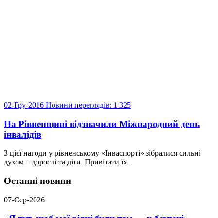
02-Гру-2016
Новини
переглядів: 1 325
На Рівненщині відзначили Міжнародний день
інвалідів
З цієї нагоди у рівненському «Інваспорті» зібралися сильні
духом – дорослі та діти. Привітати їх...
Останні новини
07-Сер-2026