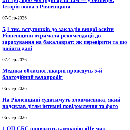
«Я тут, щоб мої рідні були там — у безпеці».
Історія воїна з Рівненщини
07-Сер-2026
5,1 тис. вступників до закладів вищої освіти
Рівненщини отримали рекомендації до
зарахування на бакалаврат: як перевірити та що
робити далі
07-Сер-2026
Медики обласної лікарні проведуть 5-й
благодійний велопробіг
06-Сер-2026
На Рівненщині судитимуть зловмисника, який
надсилав дітям інтимні повідомлення та фото
06-Сер-2026
1 ОЦ СБС проводить кампанію «Це ми»