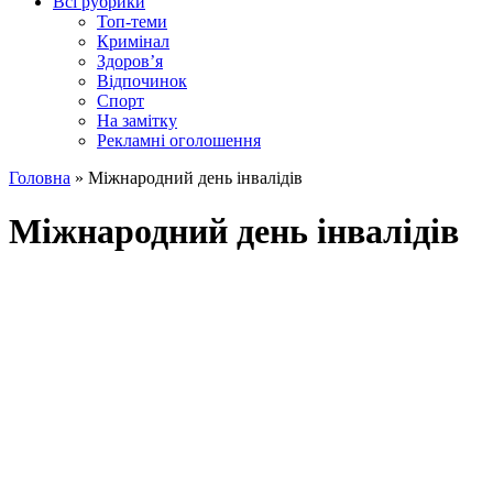
Всі рубрики
Топ-теми
Кримінал
Здоров’я
Відпочинок
Спорт
На замітку
Рекламні оголошення
Головна
»
Міжнародний день інвалідів
Міжнародний день інвалідів