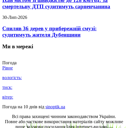
Їхав містом зі швидкістю до 128 км/год: за
смертельну ДТП судитимуть сарненчанина
30-Лип-2026
Спиляв 36 дерев у прибережній смузі:
судитимуть жителя Дубенщини
Ми в мережі
Погода
Рівне
вологість:
тиск:
вітер:
Погода на 10 днів від
sinoptik.ua
Всі права захищені чинним законодавством України.
Повне або часткове використання матеріалів сайту можливе
лише за умови посилання (для інтернет-видань —