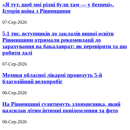
«Я тут, щоб мої рідні були там — у безпеці».
Історія воїна з Рівненщини
07-Сер-2026
5,1 тис. вступників до закладів вищої освіти
Рівненщини отримали рекомендації до
зарахування на бакалаврат: як перевірити та що
робити далі
07-Сер-2026
Медики обласної лікарні проведуть 5-й
благодійний велопробіг
06-Сер-2026
На Рівненщині судитимуть зловмисника, який
надсилав дітям інтимні повідомлення та фото
06-Сер-2026