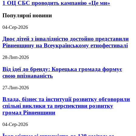
1 ОЦ СБС проводить кампанію «Це ми»
Популярні новини
04-Сер-2026
Двоє дітей з інвалідністю достойно представили
Рівненщину на Всеукраїнському етнофестивалі
28-Лип-2026
Від ідеї до бренду: Корецька громада формує
свою впізнаваність
27-Лип-2026
Влада, бізнес та інституції розвитку обговорили
спільні виклики та перспективи розвитку
громад Рівненщини
04-Сер-2026