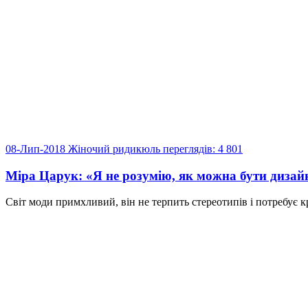
08-Лип-2018
Жіночий ридикюль
переглядів: 4 801
Міра Царук: «Я не розумію, як можна бути дизай
Світ моди примхливий, він не терпить стереотипів і потребує к