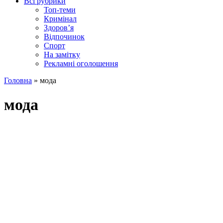
Всі рубрики
Топ-теми
Кримінал
Здоров’я
Відпочинок
Спорт
На замітку
Рекламні оголошення
Головна
»
мода
мода