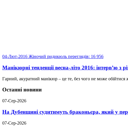
04-Лют-2016
Жіночий ридикюль
переглядів: 16 956
Манікюрні тенденції весна-літо 2016: інтерв’ю з р
Гарний, акуратний манікюр – це те, без чого не може обійтися ж
Останні новини
07-Сер-2026
На Дубенщині судитимуть браконьєра, який у пері
07-Сер-2026