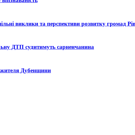
 впізнаваність
 спільні виклики та перспективи розвитку громад Р
тельну ДТП судитимуть сарненчанина
ь жителя Дубенщини