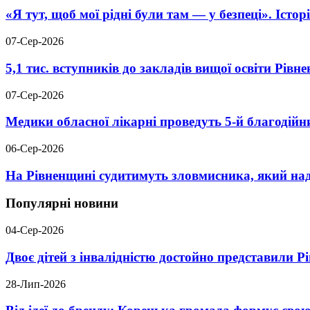
«Я тут, щоб мої рідні були там — у безпеці». Істо
07-Сер-2026
5,1 тис. вступників до закладів вищої освіти Рів
07-Сер-2026
Медики обласної лікарні проведуть 5-й благодійн
06-Сер-2026
На Рівненщині судитимуть зловмисника, який над
Популярні новини
04-Сер-2026
Двоє дітей з інвалідністю достойно представили 
28-Лип-2026