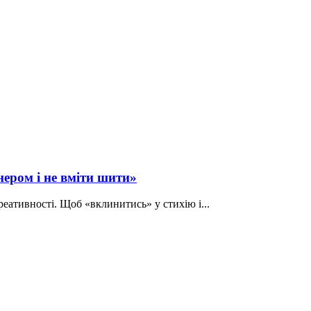
нером і не вміти шити»
реативності. Щоб «вклинитись» у стихію і...