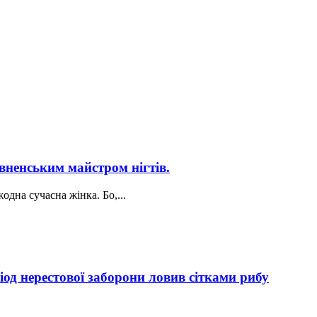
івненським майстром нігтів.
одна сучасна жінка. Бо,...
од нерестової заборони ловив сітками рибу