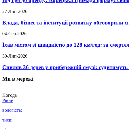
Від ідеї до бренду: Корецька громада формує свою
27-Лип-2026
Влада, бізнес та інституції розвитку обговорили
04-Сер-2026
Їхав містом зі швидкістю до 128 км/год: за смер
30-Лип-2026
Спиляв 36 дерев у прибережній смузі: судитимут
Ми в мережі
Погода
Рівне
вологість:
тиск: