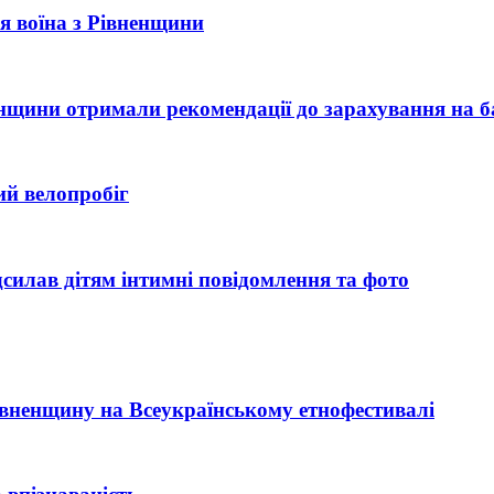
рія воїна з Рівненщини
ненщини отримали рекомендації до зарахування на б
ий велопробіг
силав дітям інтимні повідомлення та фото
Рівненщину на Всеукраїнському етнофестивалі