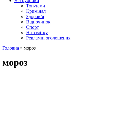
Всі рубрики
Топ-теми
Кримінал
Здоров’я
Відпочинок
Спорт
На замітку
Рекламні оголошення
Головна
»
мороз
мороз