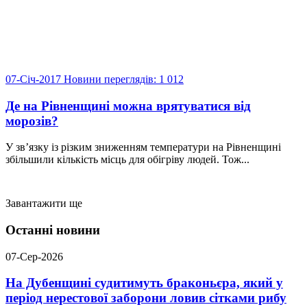
07-Січ-2017
Новини
переглядів: 1 012
Де на Рівненщині можна врятуватися від
морозів?
У зв’язку із різким зниженням температури на Рівненщині
збільшили кількість місць для обігріву людей. Тож...
Завантажити ще
Останні новини
07-Сер-2026
На Дубенщині судитимуть браконьєра, який у
період нерестової заборони ловив сітками рибу