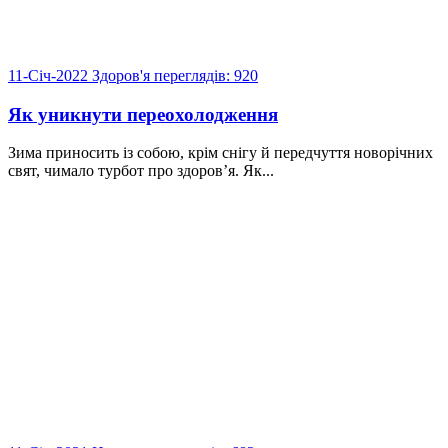
11-Січ-2022
Здоров'я
переглядів: 920
Як уникнути переохолодження
Зима приносить із собою, крім снігу й передчуття новорічних
свят, чимало турбот про здоров’я. Як...