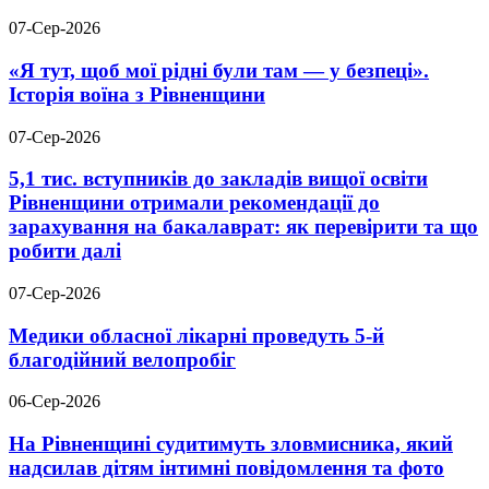
07-Сер-2026
«Я тут, щоб мої рідні були там — у безпеці».
Історія воїна з Рівненщини
07-Сер-2026
5,1 тис. вступників до закладів вищої освіти
Рівненщини отримали рекомендації до
зарахування на бакалаврат: як перевірити та що
робити далі
07-Сер-2026
Медики обласної лікарні проведуть 5-й
благодійний велопробіг
06-Сер-2026
На Рівненщині судитимуть зловмисника, який
надсилав дітям інтимні повідомлення та фото