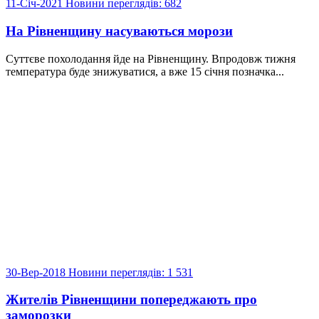
11-Січ-2021
Новини
переглядів: 682
На Рівненщину насуваються морози
Суттєве похолодання йде на Рівненщину. Впродовж тижня
температура буде знижуватися, а вже 15 січня позначка...
30-Вер-2018
Новини
переглядів: 1 531
Жителів Рівненщини попереджають про
заморозки