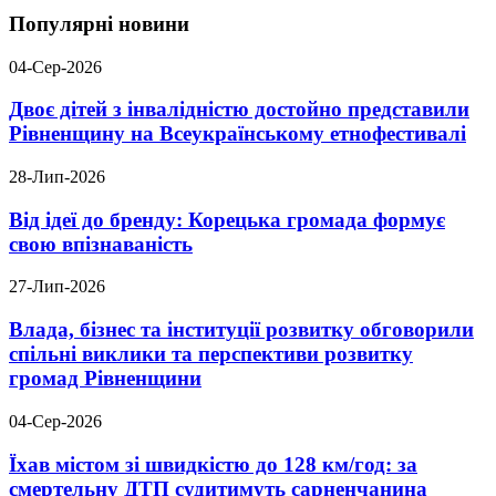
Популярні новини
04-Сер-2026
Двоє дітей з інвалідністю достойно представили
Рівненщину на Всеукраїнському етнофестивалі
28-Лип-2026
Від ідеї до бренду: Корецька громада формує
свою впізнаваність
27-Лип-2026
Влада, бізнес та інституції розвитку обговорили
спільні виклики та перспективи розвитку
громад Рівненщини
04-Сер-2026
Їхав містом зі швидкістю до 128 км/год: за
смертельну ДТП судитимуть сарненчанина