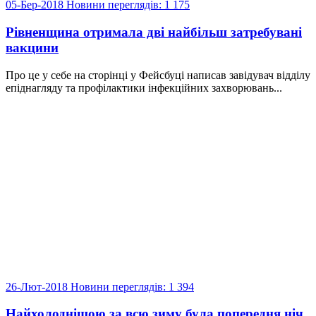
05-Бер-2018
Новини
переглядів: 1 175
Рівненщина отримала дві найбільш затребувані
вакцини
Про це у себе на сторінці у Фейсбуці написав завідувач відділу
епіднагляду та профілактики інфекційних захворювань...
26-Лют-2018
Новини
переглядів: 1 394
Найхолоднішою за всю зиму була попередня ніч