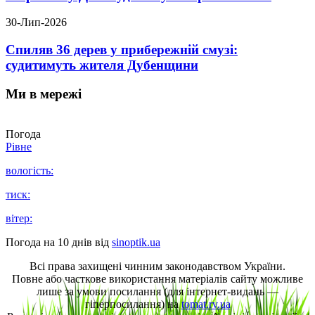
30-Лип-2026
Спиляв 36 дерев у прибережній смузі:
судитимуть жителя Дубенщини
Ми в мережі
Погода
Рівне
вологість:
тиск:
вітер:
Погода на 10 днів від
sinoptik.ua
Всі права захищені чинним законодавством України.
Повне або часткове використання матеріалів сайту можливе
лише за умови посилання (для інтернет-видань —
гіперпосилання) на
tomat.rv.ua