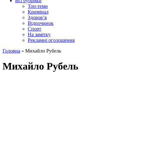
Всі рубрики
Топ-теми
Кримінал
Здоров’я
Відпочинок
Спорт
На замітку
Рекламні оголошення
Головна
»
Михайло Рубель
Михайло Рубель