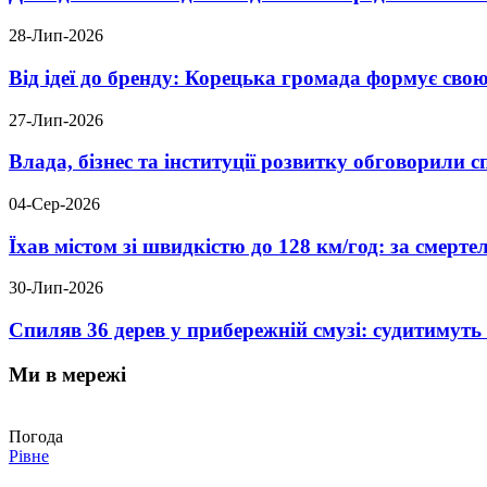
28-Лип-2026
Від ідеї до бренду: Корецька громада формує свою
27-Лип-2026
Влада, бізнес та інституції розвитку обговорили
04-Сер-2026
Їхав містом зі швидкістю до 128 км/год: за смер
30-Лип-2026
Спиляв 36 дерев у прибережній смузі: судитимут
Ми в мережі
Погода
Рівне