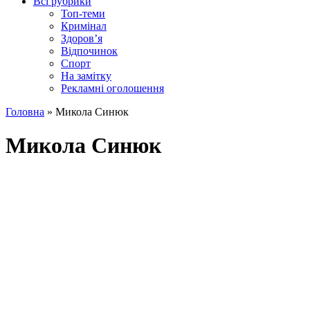
Всі рубрики
Топ-теми
Кримінал
Здоров’я
Відпочинок
Спорт
На замітку
Рекламні оголошення
Головна
»
Микола Синюк
Микола Синюк