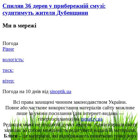
Спиляв 36 дерев у прибережній смузі:
судитимуть жителя Дубенщини
Ми в мережі
Погода
Рівне
вологість:
тиск:
вітер:
Погода на 10 днів від
sinoptik.ua
Всі права захищені чинним законодавством України.
Повне або часткове використання матеріалів сайту можливе
лише за умови посилання (для інтернет-видань —
гіперпосилання) на
tomat.rv.ua
Редакція може не поділяти думку авторів. Адміністрація сайту
залишає за собою можливість редагувати надані їй матеріали.
Блоги
– це матеріали, які відображають винятково точку зору