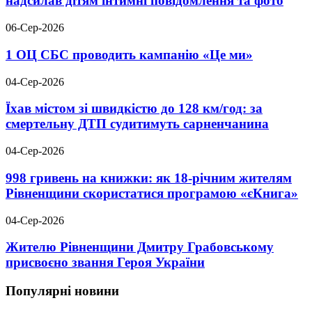
надсилав дітям інтимні повідомлення та фото
06-Сер-2026
1 ОЦ СБС проводить кампанію «Це ми»
04-Сер-2026
Їхав містом зі швидкістю до 128 км/год: за
смертельну ДТП судитимуть сарненчанина
04-Сер-2026
998 гривень на книжки: як 18-річним жителям
Рівненщини скористатися програмою «єКнига»
04-Сер-2026
Жителю Рівненщини Дмитру Грабовському
присвоєно звання Героя України
Популярні новини