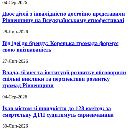
04-Сер-2026
Двоє дітей з інвалідністю достойно представили
Рівненщину на Всеукраїнському етнофестивалі
28-Лип-2026
Від ідеї до бренду: Корецька громада формує
свою впізнаваність
27-Лип-2026
Влада, бізнес та інституції розвитку обговорили
спільні виклики та перспективи розвитку
громад Рівненщини
04-Сер-2026
Їхав містом зі швидкістю до 128 км/год: за
смертельну ДТП судитимуть сарненчанина
30-Лип-2026