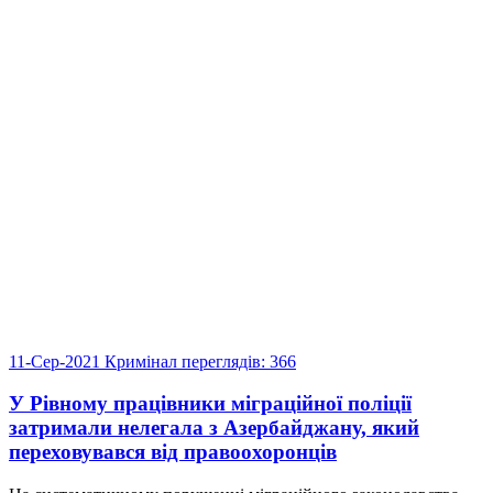
11-Сер-2021
Кримінал
переглядів: 366
У Рівному працівники міграційної поліції
затримали нелегала з Азербайджану, який
переховувався від правоохоронців