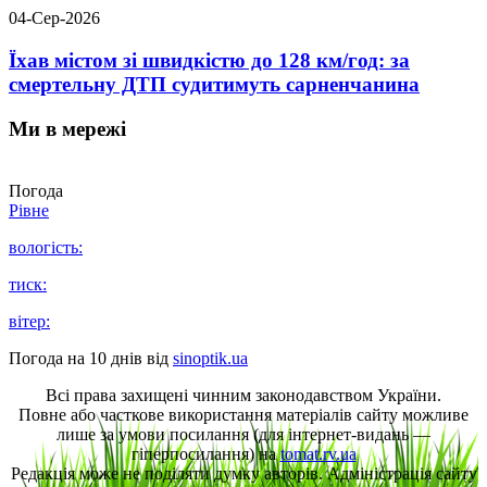
04-Сер-2026
Їхав містом зі швидкістю до 128 км/год: за
смертельну ДТП судитимуть сарненчанина
Ми в мережі
Погода
Рівне
вологість:
тиск:
вітер:
Погода на 10 днів від
sinoptik.ua
Всі права захищені чинним законодавством України.
Повне або часткове використання матеріалів сайту можливе
лише за умови посилання (для інтернет-видань —
гіперпосилання) на
tomat.rv.ua
Редакція може не поділяти думку авторів. Адміністрація сайту