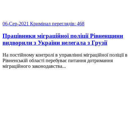
06-Сер-2021
Кримінал
переглядів: 468
Працівники міграційної поліції Рівненщини
видворили з України нелегала з Грузії
На постійному контролі в управлінні міграційної поліції в
Рівненській області перебуває питання дотримання
міграційного законодавства...