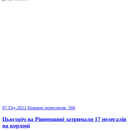
07-Гру-2022
Новини
переглядів: 266
Цьогоріч на Рівненщині затримали 17 нелегалів
на кордоні