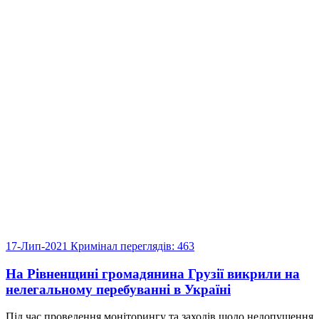
17-Лип-2021
Кримінал
переглядів: 463
На Рівненщині громадянина Грузії викрили на
нелегальному перебуванні в Україні
Під час проведення моніторингу та заходів щодо недопущення