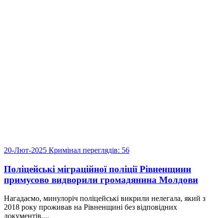
20-Лют-2025
Кримінал
переглядів: 56
Поліцейські міграційної поліції Рівненщини
примусово видворили громадянина Молдови
Нагадаємо, минулоріч поліцейські викрили нелегала, який з
2018 року проживав на Рівненщині без відповідних
документів....