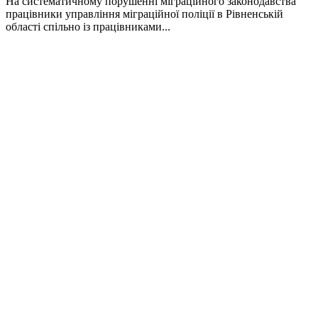
На систематичному порушенні міграційного законодавства
працівники управління міграційної поліції в Рівненській
області спільно із працівниками...