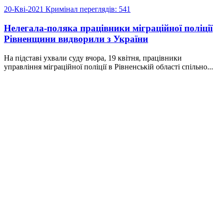
20-Кві-2021
Кримінал
переглядів: 541
Нелегала-поляка працівники міграційної поліції
Рівненщини видворили з України
На підставі ухвали суду вчора, 19 квітня, працівники
управління міграційної поліції в Рівненській області спільно...