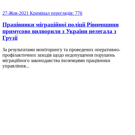
27-Жов-2021
Кримінал
переглядів: 776
Працівники міграційної поліції Рівненщини
примусово видворили з України нелегала з
Грузії
За результатами моніторингу та проведених оперативно-
профілактичних заходів щодо недопущення порушень
міграційного законодавства іноземцями працівники
управління...