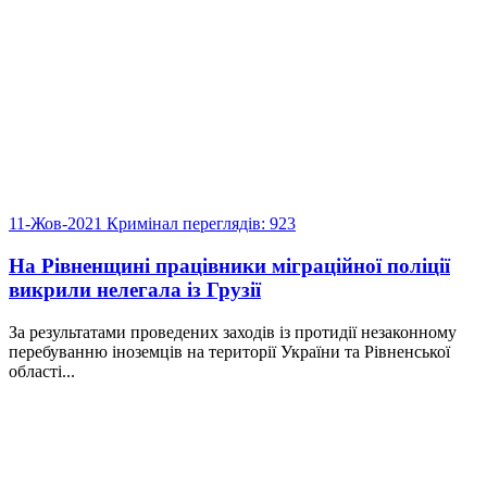
11-Жов-2021
Кримінал
переглядів: 923
На Рівненщині працівники міграційної поліції
викрили нелегала із Грузії
За результатами проведених заходів із протидії незаконному
перебуванню іноземців на території України та Рівненської
області...