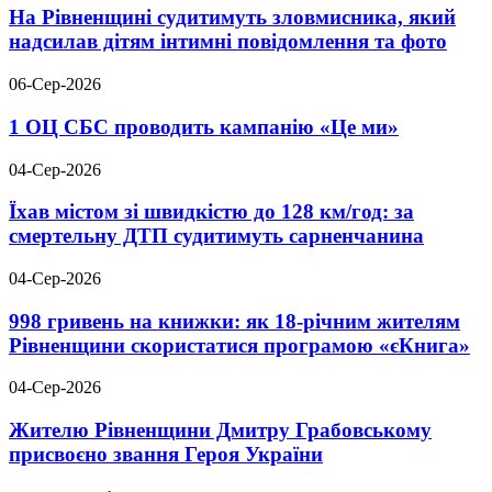
На Рівненщині судитимуть зловмисника, який
надсилав дітям інтимні повідомлення та фото
06-Сер-2026
1 ОЦ СБС проводить кампанію «Це ми»
04-Сер-2026
Їхав містом зі швидкістю до 128 км/год: за
смертельну ДТП судитимуть сарненчанина
04-Сер-2026
998 гривень на книжки: як 18-річним жителям
Рівненщини скористатися програмою «єКнига»
04-Сер-2026
Жителю Рівненщини Дмитру Грабовському
присвоєно звання Героя України