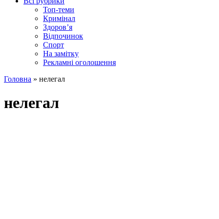
Всі рубрики
Топ-теми
Кримінал
Здоров’я
Відпочинок
Спорт
На замітку
Рекламні оголошення
Головна
»
нелегал
нелегал