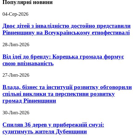
Популярні новини
04-Сер-2026
Двоє дітей з інвалідністю достойно представили
Рівненщину на Всеукраїнському етнофестивалі
28-Лип-2026
Від ідеї до бренду: Корецька громада формує
свою впізнаваність
27-Лип-2026
Влада, бізнес та інституції розвитку обговорили
спільні виклики та перспективи розвитку
громад Рівненщини
30-Лип-2026
Спиляв 36 дерев у прибережній смузі:
судитимуть жителя Дубенщини