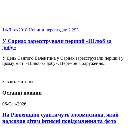
14-Лют-2018
Новини
переглядів: 2 293
У Сарнах зареєстрували перший «Шлюб за
добу»
У День Святого Валентина у Сарнах зареєстрували перший у
цьому місті «Шлюб за добу». Церемонія одруження...
Завантажити ще
Останні новини
06-Сер-2026
На Рівненщині судитимуть зловмисника, який
надсилав дітям інтимні повідомлення та фото