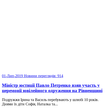
01-Лип-2019
Новини
переглядів: 914
Міністр юстиції Павло Петренко взяв участь у
церемонії ювілейного одруження на Рівненщині
Подружжя Ірина та Василь перебувають у шлюбі 10 років.
Днями їх діти Софія, Наталка та...