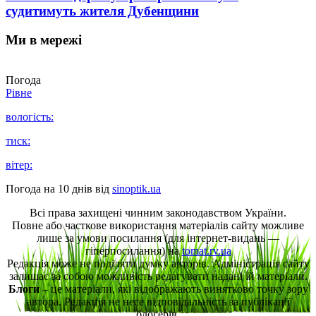
судитимуть жителя Дубенщини
Ми в мережі
Погода
Рівне
вологість:
тиск:
вітер:
Погода на 10 днів від
sinoptik.ua
Всі права захищені чинним законодавством України.
Повне або часткове використання матеріалів сайту можливе
лише за умови посилання (для інтернет-видань —
гіперпосилання) на
tomat.rv.ua
Редакція може не поділяти думку авторів. Адміністрація сайту
залишає за собою можливість редагувати надані їй матеріали.
Блоги
– це матеріали, які відображають винятково точку зору
автора. Редакція не несе відповідальність за публікації
блогерів.