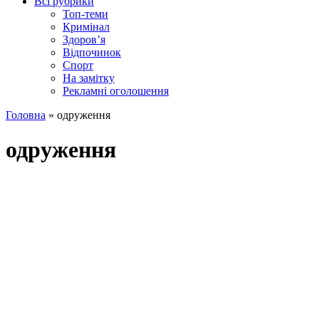
Всі рубрики
Топ-теми
Кримінал
Здоров’я
Відпочинок
Спорт
На замітку
Рекламні оголошення
Головна
»
одруження
одруження