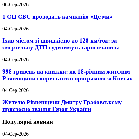
06-Сер-2026
1 ОЦ СБС проводить кампанію «Це ми»
04-Сер-2026
Їхав містом зі швидкістю до 128 км/год: за
смертельну ДТП судитимуть сарненчанина
04-Сер-2026
998 гривень на книжки: як 18-річним жителям
Рівненщини скористатися програмою «єКнига»
04-Сер-2026
Жителю Рівненщини Дмитру Грабовському
присвоєно звання Героя України
Популярні новини
04-Сер-2026