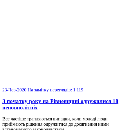
23-Чер-2020
На замітку
переглядів: 1 119
З початку року на Рівненщині одружилися 18
неповнолітніх
Все частіше трапляються випадки, коли молоді люди
приймають рішення одружитися до досягнення ними
встановленого законодавством...