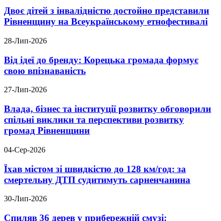
Двоє дітей з інвалідністю достойно представили
Рівненщину на Всеукраїнському етнофестивалі
28-Лип-2026
Від ідеї до бренду: Корецька громада формує
свою впізнаваність
27-Лип-2026
Влада, бізнес та інституції розвитку обговорили
спільні виклики та перспективи розвитку
громад Рівненщини
04-Сер-2026
Їхав містом зі швидкістю до 128 км/год: за
смертельну ДТП судитимуть сарненчанина
30-Лип-2026
Спиляв 36 дерев у прибережній смузі: