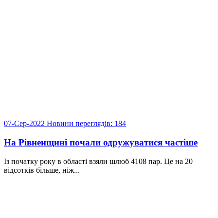
07-Сер-2022
Новини
переглядів: 184
На Рівненщині почали одружуватися частіше
Із початку року в області взяли шлюб 4108 пар. Це на 20
відсотків більше, ніж...