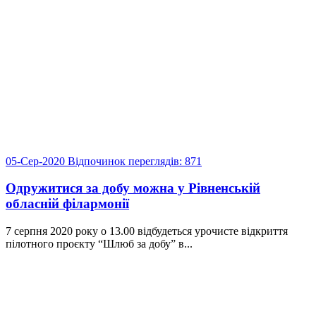
05-Сер-2020
Відпочинок
переглядів: 871
Одружитися за добу можна у Рівненській
обласній філармонії
7 серпня 2020 року о 13.00 відбудеться урочисте відкриття
пілотного проєкту “Шлюб за добу” в...