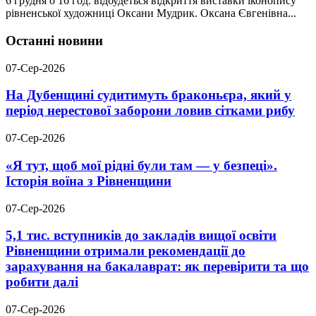
6 грудня о 16 год. відбудеться відкриття виставки іконопису
рівненської художниці Оксани Мудрик. Оксана Євгенівна...
Останні новини
07-Сер-2026
На Дубенщині судитимуть браконьєра, який у
період нерестової заборони ловив сітками рибу
07-Сер-2026
«Я тут, щоб мої рідні були там — у безпеці».
Історія воїна з Рівненщини
07-Сер-2026
5,1 тис. вступників до закладів вищої освіти
Рівненщини отримали рекомендації до
зарахування на бакалаврат: як перевірити та що
робити далі
07-Сер-2026