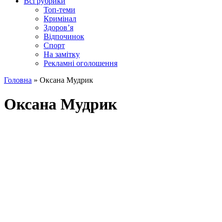
Всі рубрики
Топ-теми
Кримінал
Здоров’я
Відпочинок
Спорт
На замітку
Рекламні оголошення
Головна
»
Оксана Мудрик
Оксана Мудрик