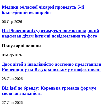
Медики обласної лікарні проведуть 5-й
благодійний велопробіг
06-Сер-2026
На Рівненщині судитимуть зловмисника, який
надсилав дітям інтимні повідомлення та фото
Популярні новини
04-Сер-2026
Двоє дітей з інвалідністю достойно представили
Рівненщину на Всеукраїнському етнофестивалі
28-Лип-2026
Від ідеї до бренду: Корецька громада формує
свою впізнаваність
27-Лип-2026