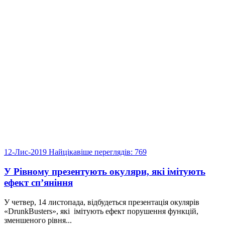
12-Лис-2019
Найцікавіше
переглядів: 769
У Рівному презентують окуляри, які імітують
ефект сп’яніння
У четвер, 14 листопада, відбудеться презентація окулярів
«DrunkBusters», які імітують ефект порушення функцій,
зменшеного рівня...