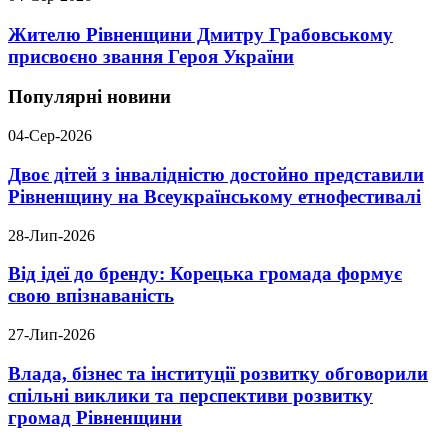
Жителю Рівненщини Дмитру Грабовському
присвоєно звання Героя України
Популярні новини
04-Сер-2026
Двоє дітей з інвалідністю достойно представили
Рівненщину на Всеукраїнському етнофестивалі
28-Лип-2026
Від ідеї до бренду: Корецька громада формує
свою впізнаваність
27-Лип-2026
Влада, бізнес та інституції розвитку обговорили
спільні виклики та перспективи розвитку
громад Рівненщини