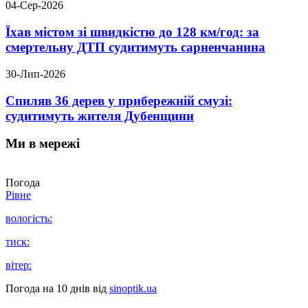
04-Сер-2026
Їхав містом зі швидкістю до 128 км/год: за
смертельну ДТП судитимуть сарненчанина
30-Лип-2026
Спиляв 36 дерев у прибережній смузі:
судитимуть жителя Дубенщини
Ми в мережі
Погода
Рівне
вологість:
тиск:
вітер:
Погода на 10 днів від
sinoptik.ua