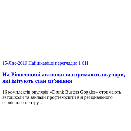
15-Лис-2019
Найцікавіше
переглядів: 1 611
На Рівненщині автошколи отримають окуляри,
які імітують стан сп’яніння
16 комплектів окулярів «Drunk Busters Goggles» отримають
автошколи та заклади профтехосвіти від регіонального
сервісного центру...