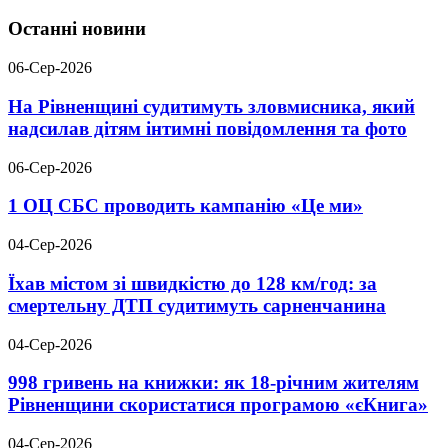
Останні новини
06-Сер-2026
На Рівненщині судитимуть зловмисника, який
надсилав дітям інтимні повідомлення та фото
06-Сер-2026
1 ОЦ СБС проводить кампанію «Це ми»
04-Сер-2026
Їхав містом зі швидкістю до 128 км/год: за
смертельну ДТП судитимуть сарненчанина
04-Сер-2026
998 гривень на книжки: як 18-річним жителям
Рівненщини скористатися програмою «єКнига»
04-Сер-2026