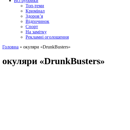
Всі рубрики
Топ-теми
Кримінал
Здоров’я
Відпочинок
Спорт
На замітку
Рекламні оголошення
Головна
»
окуляри «DrunkBusters»
окуляри «DrunkBusters»