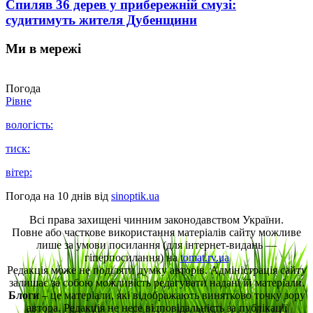
Спиляв 36 дерев у прибережній смузі:
судитимуть жителя Дубенщини
Ми в мережі
Погода
Рівне
вологість:
тиск:
вітер:
Погода на 10 днів від
sinoptik.ua
Всі права захищені чинним законодавством України.
Повне або часткове використання матеріалів сайту можливе
лише за умови посилання (для інтернет-видань —
гіперпосилання) на
tomat.rv.ua
Редакція може не поділяти думку авторів. Адміністрація сайту
залишає за собою можливість редагувати надані їй матеріали.
Блоги
– це матеріали, які відображають винятково точку зору
автора. Редакція не несе відповідальність за публікації