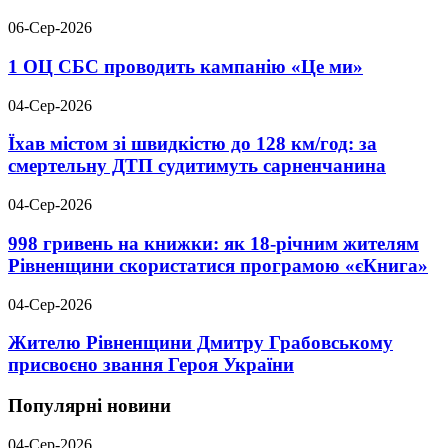
06-Сер-2026
1 ОЦ СБС проводить кампанію «Це ми»
04-Сер-2026
Їхав містом зі швидкістю до 128 км/год: за
смертельну ДТП судитимуть сарненчанина
04-Сер-2026
998 гривень на книжки: як 18-річним жителям
Рівненщини скористатися програмою «єКнига»
04-Сер-2026
Жителю Рівненщини Дмитру Грабовському
присвоєно звання Героя України
Популярні новини
04-Сер-2026