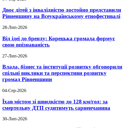
Двоє дітей з інвалідністю достойно представили
Рівненщину на Всеукраїнському етнофестивалі
28-Лип-2026
Від ідеї до бренду: Корецька громада формує
свою впізнаваність
27-Лип-2026
Влада, бізнес та інституції розвитку обговорили
спільні виклики та перспективи розвитку
громад Рівненщини
04-Сер-2026
Їхав містом зі швидкістю до 128 км/год: за
смертельну ДТП судитимуть сарненчанина
30-Лип-2026