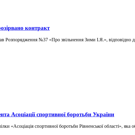
розірвано контракт
в Розпорядження №37 «Про звільнення Зими І.Я.», відповідно до
нта Асоціації спортивної боротьби України
ілки «Асоціація спортивної боротьби Рівненської області», яка об