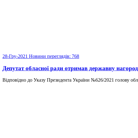
28-Гру-2021
Новини
переглядів: 768
Депутат обласної ради отримав державну нагоро
Відповідно до Указу Президента України №626/2021 голову облас