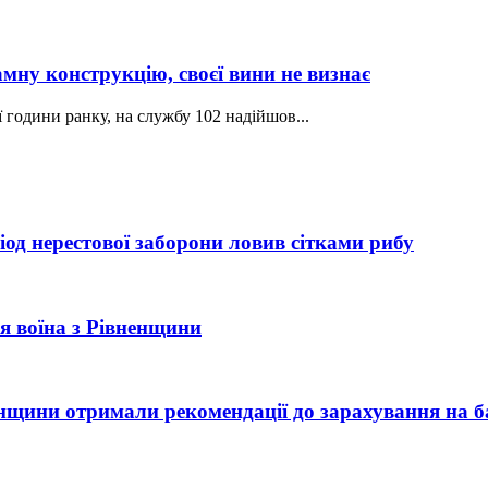
амну конструкцію, своєї вини не визнає
ї години ранку, на службу 102 надійшов...
од нерестової заборони ловив сітками рибу
рія воїна з Рівненщини
ненщини отримали рекомендації до зарахування на б