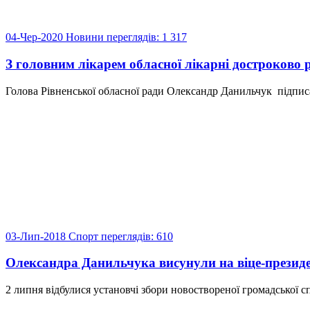
04-Чер-2020
Новини
переглядів: 1 317
З головним лікарем обласної лікарні достроково 
Голова Рівненської обласної ради Олександр Данильчук підписа
03-Лип-2018
Спорт
переглядів: 610
Олександра Данильчука висунули на віце-президе
2 липня відбулися установчі збори новоствореної громадської сп