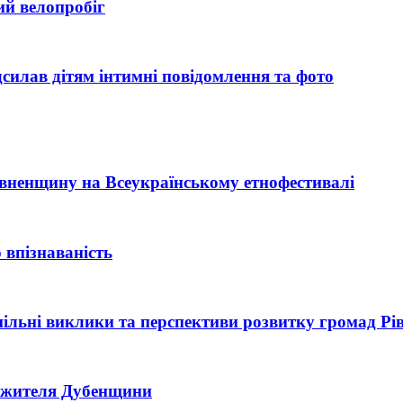
ий велопробіг
силав дітям інтимні повідомлення та фото
Рівненщину на Всеукраїнському етнофестивалі
 впізнаваність
 спільні виклики та перспективи розвитку громад Р
ь жителя Дубенщини