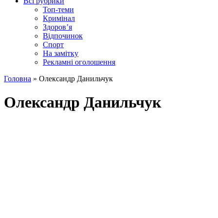
Всі рубрики
Топ-теми
Кримінал
Здоров’я
Відпочинок
Спорт
На замітку
Рекламні оголошення
Головна
»
Олександр Данильчук
Олександр Данильчук