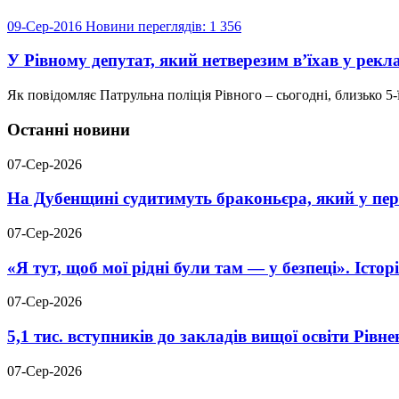
09-Сер-2016
Новини
переглядів: 1 356
У Рівному депутат, який нетверезим в’їхав у рекл
Як повідомляє Патрульна поліція Рівного – сьогодні, близько 5-
Останні новини
07-Сер-2026
На Дубенщині судитимуть браконьєра, який у пері
07-Сер-2026
«Я тут, щоб мої рідні були там — у безпеці». Істо
07-Сер-2026
5,1 тис. вступників до закладів вищої освіти Рів
07-Сер-2026