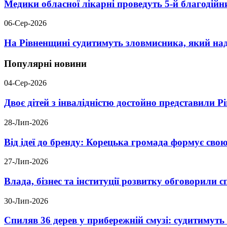
Медики обласної лікарні проведуть 5-й благодійн
06-Сер-2026
На Рівненщині судитимуть зловмисника, який над
Популярні новини
04-Сер-2026
Двоє дітей з інвалідністю достойно представили 
28-Лип-2026
Від ідеї до бренду: Корецька громада формує свою
27-Лип-2026
Влада, бізнес та інституції розвитку обговорили
30-Лип-2026
Спиляв 36 дерев у прибережній смузі: судитимут