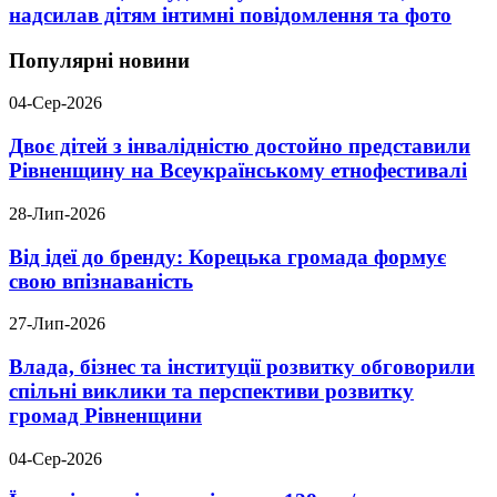
надсилав дітям інтимні повідомлення та фото
Популярні новини
04-Сер-2026
Двоє дітей з інвалідністю достойно представили
Рівненщину на Всеукраїнському етнофестивалі
28-Лип-2026
Від ідеї до бренду: Корецька громада формує
свою впізнаваність
27-Лип-2026
Влада, бізнес та інституції розвитку обговорили
спільні виклики та перспективи розвитку
громад Рівненщини
04-Сер-2026