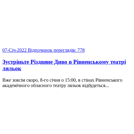
07-Січ-2022
Відпочинок
переглядів: 778
Зустріньте Різдвяне Диво в Рівненському театрі
ляльок
Вже зовсім скоро, 8-го січня о 15:00, в стінах Рівненського
академічного обласного театру ляльок відбудеться...