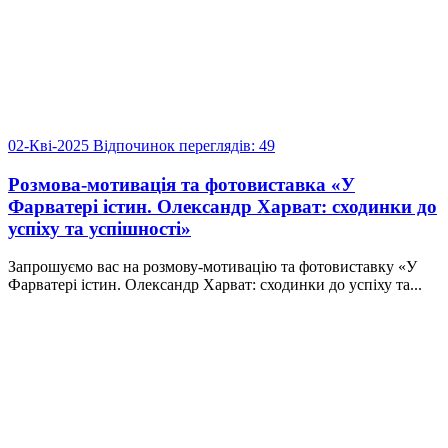
02-Кві-2025
Відпочинок
переглядів: 49
Розмова-мотивація та фотовиставка «У
Фарватері істин. Олександр Харват: сходинки до
успіху та успішності»
Запрошуємо вас на розмову-мотивацію та фотовиставку «У
Фарватері істин. Олександр Харват: сходинки до успіху та...