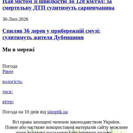
Їхав містом зі швидкістю до 128 км/год: за
смертельну ДТП судитимуть сарненчанина
30-Лип-2026
Спиляв 36 дерев у прибережній смузі:
судитимуть жителя Дубенщини
Ми в мережі
Погода
Рівне
вологість:
тиск:
вітер:
Погода на 10 днів від
sinoptik.ua
Всі права захищені чинним законодавством України.
Повне або часткове використання матеріалів сайту можливе
лише за умови посилання (для інтернет-видань —