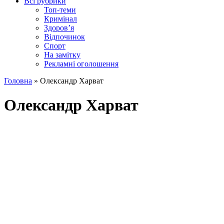
Всі рубрики
Топ-теми
Кримінал
Здоров’я
Відпочинок
Спорт
На замітку
Рекламні оголошення
Головна
»
Олександр Харват
Олександр Харват