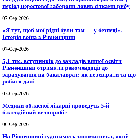
період нерестової заборони ловив сітками рибу
07-Сер-2026
«Я тут, щоб мої рідні були там — у безпеці».
Історія воїна з Рівненщини
07-Сер-2026
5,1 тис. вступників до закладів вищої освіти
Рівненщини отримали рекомендації до
зарахування на бакалаврат: як перевірити та що
робити далі
07-Сер-2026
Медики обласної лікарні проведуть 5-й
благодійний велопробіг
06-Сер-2026
На Рівненщині судитимуть зловмисника, який