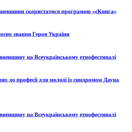
івненщини скористатися програмою «єКнига»
єно звання Героя України
Рівненщину на Всеукраїнському етнофестивалі
ях до професії для молоді із синдромом Дауна
Рівненщину на Всеукраїнському етнофестивалі