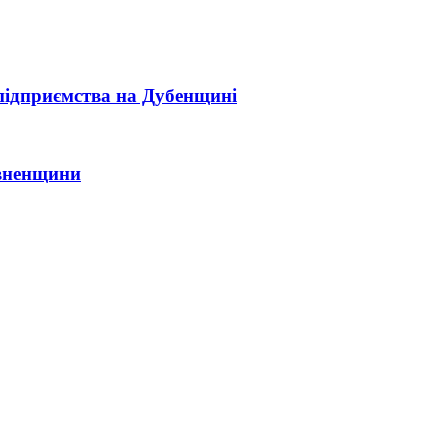
 підприємства на Дубенщині
івненщини