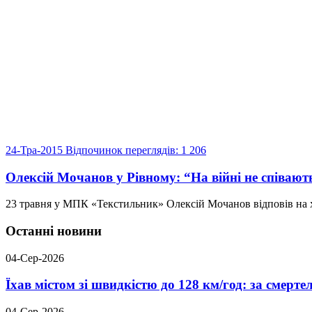
24-Тра-2015
Відпочинок
переглядів: 1 206
Олексій Мочанов у Рівному: “На війні не співают
23 травня у МПК «Текстильник» Олексій Мочанов відповів на х
Останні новини
04-Сер-2026
Їхав містом зі швидкістю до 128 км/год: за смер
04-Сер-2026