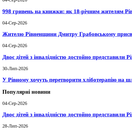
998 гривень на книжки: як 18-річним жителям Р
04-Сер-2026
Жителю Рівненщини Дмитру Грабовському присво
04-Сер-2026
Двоє дітей з інвалідністю достойно представили 
30-Лип-2026
У Рівному хочуть перетворити хліботерапію на шл
Популярні новини
04-Сер-2026
Двоє дітей з інвалідністю достойно представили 
28-Лип-2026