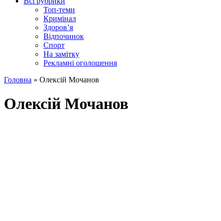
Всі рубрики
Топ-теми
Кримінал
Здоров’я
Відпочинок
Спорт
На замітку
Рекламні оголошення
Головна
»
Олексій Мочанов
Олексій Мочанов