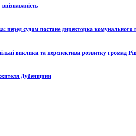
 впізнаваність
оза: перед судом постане директорка комунального
 спільні виклики та перспективи розвитку громад Р
ь жителя Дубенщини