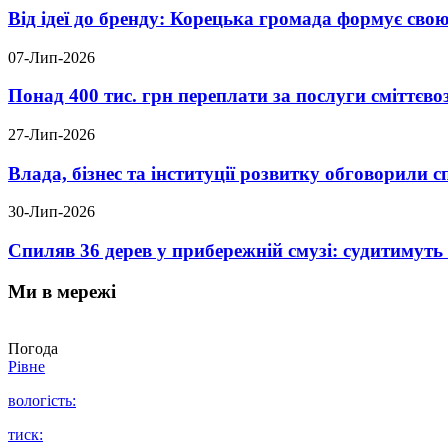
Від ідеї до бренду: Корецька громада формує свою
07-Лип-2026
Понад 400 тис. грн переплати за послуги сміттєв
27-Лип-2026
Влада, бізнес та інституції розвитку обговорили
30-Лип-2026
Спиляв 36 дерев у прибережній смузі: судитимут
Ми в мережі
Погода
Рівне
вологість:
тиск: