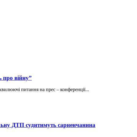
ь про війну”
вилюючі питання на прес – конференції...
тельну ДТП судитимуть сарненчанина