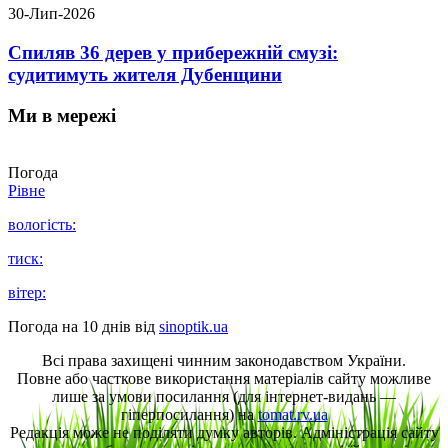
30-Лип-2026
Спиляв 36 дерев у прибережній смузі:
судитимуть жителя Дубенщини
Ми в мережі
Погода
Рівне
вологість:
тиск:
вітер:
Погода на 10 днів від
sinoptik.ua
Всі права захищені чинним законодавством України.
Повне або часткове використання матеріалів сайту можливе
лише за умови посилання (для інтернет-видань —
гіперпосилання) на
tomat.rv.ua
Редакція може не поділяти думку авторів. Адміністрація сайту