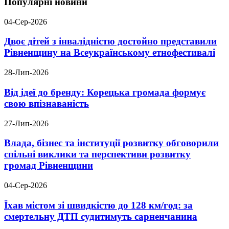
Популярні новини
04-Сер-2026
Двоє дітей з інвалідністю достойно представили
Рівненщину на Всеукраїнському етнофестивалі
28-Лип-2026
Від ідеї до бренду: Корецька громада формує
свою впізнаваність
27-Лип-2026
Влада, бізнес та інституції розвитку обговорили
спільні виклики та перспективи розвитку
громад Рівненщини
04-Сер-2026
Їхав містом зі швидкістю до 128 км/год: за
смертельну ДТП судитимуть сарненчанина