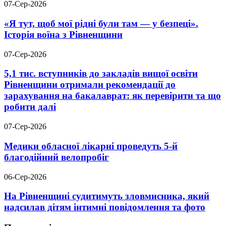
07-Сер-2026
«Я тут, щоб мої рідні були там — у безпеці».
Історія воїна з Рівненщини
07-Сер-2026
5,1 тис. вступників до закладів вищої освіти
Рівненщини отримали рекомендації до
зарахування на бакалаврат: як перевірити та що
робити далі
07-Сер-2026
Медики обласної лікарні проведуть 5-й
благодійний велопробіг
06-Сер-2026
На Рівненщині судитимуть зловмисника, який
надсилав дітям інтимні повідомлення та фото