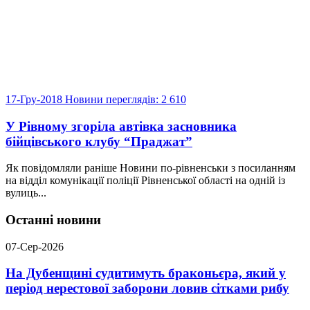
17-Гру-2018
Новини
переглядів: 2 610
У Рівному згоріла автівка засновника
бійцівського клубу “Праджат”
Як повідомляли раніше Новини по-рівненськи з посиланням
на відділ комунікації поліції Рівненської області на одній із
вулиць...
Останні новини
07-Сер-2026
На Дубенщині судитимуть браконьєра, який у
період нерестової заборони ловив сітками рибу