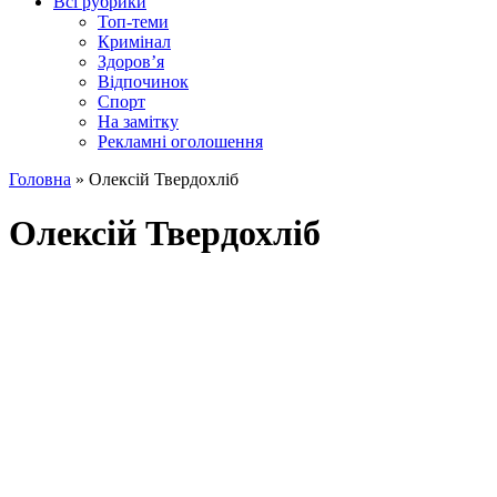
Всі рубрики
Топ-теми
Кримінал
Здоров’я
Відпочинок
Спорт
На замітку
Рекламні оголошення
Головна
»
Олексій Твердохліб
Олексій Твердохліб