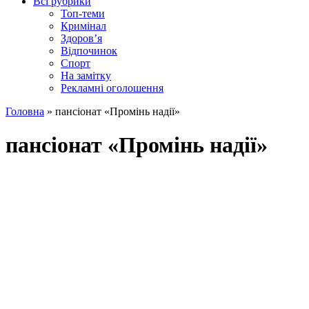
Всі рубрики
Топ-теми
Кримінал
Здоров’я
Відпочинок
Спорт
На замітку
Рекламні оголошення
Головна
»
пансіонат «Промінь надії»
пансіонат «Промінь надії»