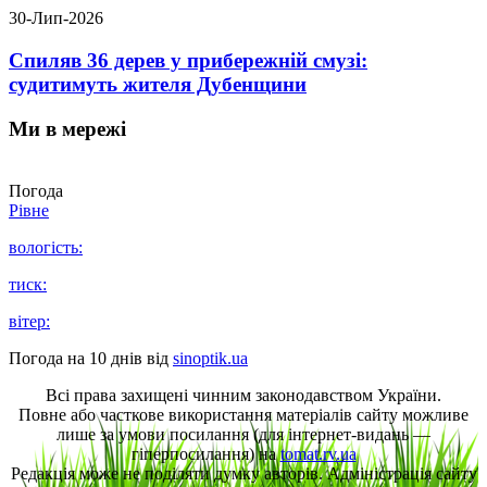
30-Лип-2026
Спиляв 36 дерев у прибережній смузі:
судитимуть жителя Дубенщини
Ми в мережі
Погода
Рівне
вологість:
тиск:
вітер:
Погода на 10 днів від
sinoptik.ua
Всі права захищені чинним законодавством України.
Повне або часткове використання матеріалів сайту можливе
лише за умови посилання (для інтернет-видань —
гіперпосилання) на
tomat.rv.ua
Редакція може не поділяти думку авторів. Адміністрація сайту