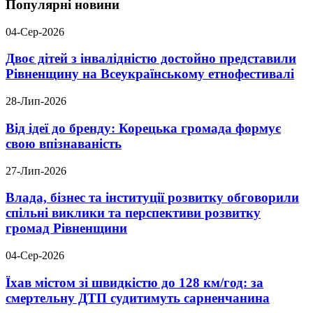
Популярні новини
04-Сер-2026
Двоє дітей з інвалідністю достойно представили
Рівненщину на Всеукраїнському етнофестивалі
28-Лип-2026
Від ідеї до бренду: Корецька громада формує
свою впізнаваність
27-Лип-2026
Влада, бізнес та інституції розвитку обговорили
спільні виклики та перспективи розвитку
громад Рівненщини
04-Сер-2026
Їхав містом зі швидкістю до 128 км/год: за
смертельну ДТП судитимуть сарненчанина