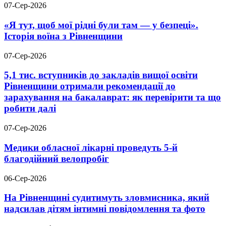
07-Сер-2026
«Я тут, щоб мої рідні були там — у безпеці».
Історія воїна з Рівненщини
07-Сер-2026
5,1 тис. вступників до закладів вищої освіти
Рівненщини отримали рекомендації до
зарахування на бакалаврат: як перевірити та що
робити далі
07-Сер-2026
Медики обласної лікарні проведуть 5-й
благодійний велопробіг
06-Сер-2026
На Рівненщині судитимуть зловмисника, який
надсилав дітям інтимні повідомлення та фото