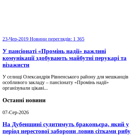
23-Чер-2019
Новини
переглядів: 1 365
У пансіонаті «Промінь надії» важливі
комунікації здобувають майбутні перукарі та
візажисти
У селищі Олександрія Рівненського району для мешканців
особливого закладу – пансіонату «Промінь надії»
організували цікаві...
Останні новини
07-Сер-2026
На Дубенщині судитимуть браконьєра, який у
період нерестової заборони ловив сітками рибу