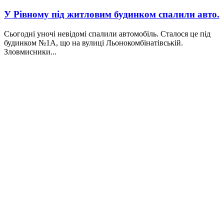
У Рівному під житловим будинком спалили авто.
Сьогодні уночі невідомі спалили автомобіль. Сталося це під
будинком №1А, що на вулиці Льонокомбінатівській.
Зловмисники...