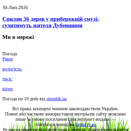
30-Лип-2026
Спиляв 36 дерев у прибережній смузі:
судитимуть жителя Дубенщини
Ми в мережі
Погода
Рівне
вологість:
тиск:
вітер:
Погода на 10 днів від
sinoptik.ua
Всі права захищені чинним законодавством України.
Повне або часткове використання матеріалів сайту можливе
лише за умови посилання (для інтернет-видань —
гіперпосилання) на
tomat.rv.ua
Редакція може не поділяти думку авторів. Адміністрація сайту