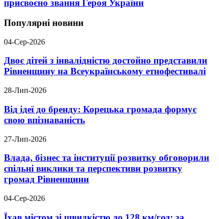
присвоєно звання Героя України
Популярні новини
04-Сер-2026
Двоє дітей з інвалідністю достойно представили
Рівненщину на Всеукраїнському етнофестивалі
28-Лип-2026
Від ідеї до бренду: Корецька громада формує
свою впізнаваність
27-Лип-2026
Влада, бізнес та інституції розвитку обговорили
спільні виклики та перспективи розвитку
громад Рівненщини
04-Сер-2026
Їхав містом зі швидкістю до 128 км/год: за