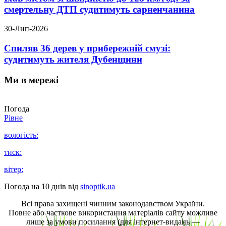
смертельну ДТП судитимуть сарненчанина
30-Лип-2026
Спиляв 36 дерев у прибережній смузі:
судитимуть жителя Дубенщини
Ми в мережі
Погода
Рівне
вологість:
тиск:
вітер:
Погода на 10 днів від
sinoptik.ua
Всі права захищені чинним законодавством України.
Повне або часткове використання матеріалів сайту можливе
лише за умови посилання (для інтернет-видань —