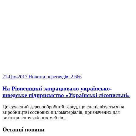
21-Гру-2017
Новини
переглядів: 2 666
На Рівненщині запрацювало українсько-
шведське підприємство «Українські лісопильні»
Це сучасний деревообробний завод, що спеціалізується на
виробництві соснових пиломатеріалів, призначених для
виготовлення якісних меблів,...
Останні новини