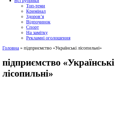
Всі рубрики
Топ-теми
Кримінал
Здоров’я
Відпочинок
Спорт
На замітку
Рекламні оголошення
Головна
»
підприємство «Українські лісопильні»
підприємство «Українські
лісопильні»