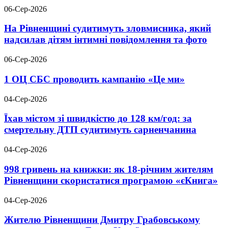
06-Сер-2026
На Рівненщині судитимуть зловмисника, який
надсилав дітям інтимні повідомлення та фото
06-Сер-2026
1 ОЦ СБС проводить кампанію «Це ми»
04-Сер-2026
Їхав містом зі швидкістю до 128 км/год: за
смертельну ДТП судитимуть сарненчанина
04-Сер-2026
998 гривень на книжки: як 18-річним жителям
Рівненщини скористатися програмою «єКнига»
04-Сер-2026
Жителю Рівненщини Дмитру Грабовському