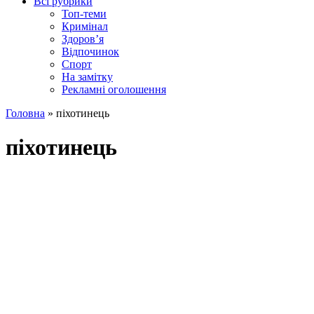
Всі рубрики
Топ-теми
Кримінал
Здоров’я
Відпочинок
Спорт
На замітку
Рекламні оголошення
Головна
»
піхотинець
піхотинець