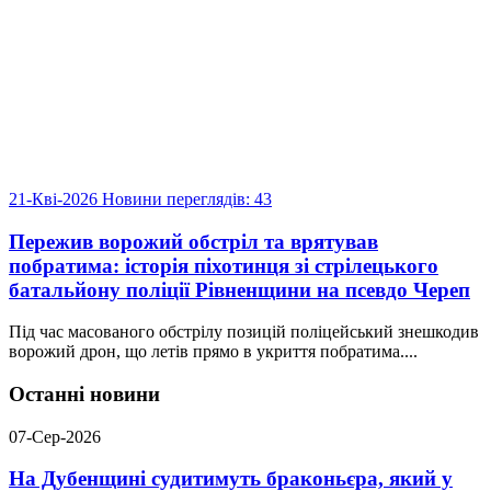
21-Кві-2026
Новини
переглядів: 43
Пережив ворожий обстріл та врятував
побратима: історія піхотинця зі стрілецького
батальйону поліції Рівненщини на псевдо Череп
Під час масованого обстрілу позицій поліцейський знешкодив
ворожий дрон, що летів прямо в укриття побратима....
Останні новини
07-Сер-2026
На Дубенщині судитимуть браконьєра, який у