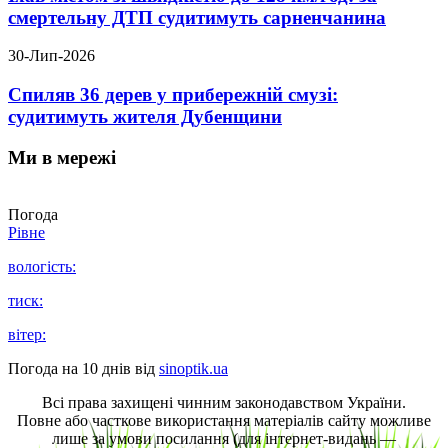
смертельну ДТП судитимуть сарненчанина
30-Лип-2026
Спиляв 36 дерев у прибережній смузі:
судитимуть жителя Дубенщини
Ми в мережі
Погода
Рівне
вологість:
тиск:
вітер:
Погода на 10 днів від
sinoptik.ua
Всі права захищені чинним законодавством України.
Повне або часткове використання матеріалів сайту можливе
лише за умови посилання (для інтернет-видань —