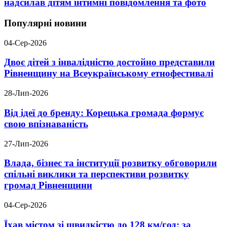
надсилав дітям інтимні повідомлення та фото
Популярні новини
04-Сер-2026
Двоє дітей з інвалідністю достойно представили
Рівненщину на Всеукраїнському етнофестивалі
28-Лип-2026
Від ідеї до бренду: Корецька громада формує
свою впізнаваність
27-Лип-2026
Влада, бізнес та інституції розвитку обговорили
спільні виклики та перспективи розвитку
громад Рівненщини
04-Сер-2026
Їхав містом зі швидкістю до 128 км/год: за