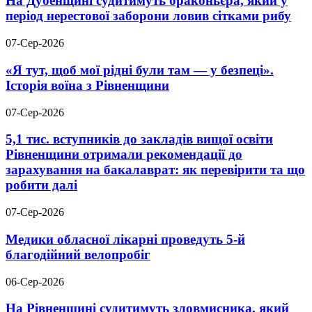
На Дубенщині судитимуть браконьєра, який у
період нерестової заборони ловив сітками рибу
07-Сер-2026
«Я тут, щоб мої рідні були там — у безпеці».
Історія воїна з Рівненщини
07-Сер-2026
5,1 тис. вступників до закладів вищої освіти
Рівненщини отримали рекомендації до
зарахування на бакалаврат: як перевірити та що
робити далі
07-Сер-2026
Медики обласної лікарні проведуть 5-й
благодійний велопробіг
06-Сер-2026
На Рівненщині судитимуть зловмисника, який