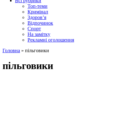
Всі рубрики
Топ-теми
Кримінал
Здоров’я
Відпочинок
Спорт
На замітку
Рекламні оголошення
Головна
»
пільговики
пільговики