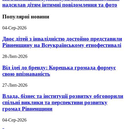
надсилав дітям інтимні повідомлення та фото
Популярні новини
04-Сер-2026
Двоє дітей з інвалідністю достойно представили
Рівненщину на Всеукраїнському етнофестивалі
28-Лип-2026
Від ідеї до бренду: Корецька громада формує
свою впізнаваність
27-Лип-2026
Влада, бізнес та інституції розвитку обговорили
спільні виклики та перспективи розвитку
громад Рівненщини
04-Сер-2026