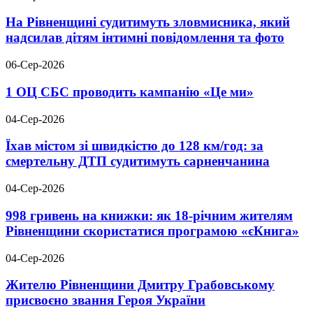
На Рівненщині судитимуть зловмисника, який
надсилав дітям інтимні повідомлення та фото
06-Сер-2026
1 ОЦ СБС проводить кампанію «Це ми»
04-Сер-2026
Їхав містом зі швидкістю до 128 км/год: за
смертельну ДТП судитимуть сарненчанина
04-Сер-2026
998 гривень на книжки: як 18-річним жителям
Рівненщини скористатися програмою «єКнига»
04-Сер-2026
Жителю Рівненщини Дмитру Грабовському
присвоєно звання Героя України