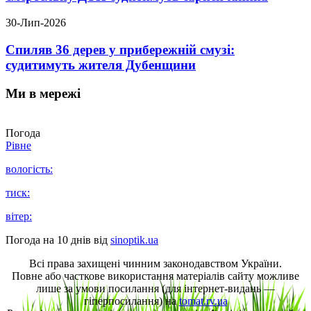
30-Лип-2026
Спиляв 36 дерев у прибережній смузі:
судитимуть жителя Дубенщини
Ми в мережі
Погода
Рівне
вологість:
тиск:
вітер:
Погода на 10 днів від
sinoptik.ua
Всі права захищені чинним законодавством України.
Повне або часткове використання матеріалів сайту можливе
лише за умови посилання (для інтернет-видань —
гіперпосилання) на
tomat.rv.ua