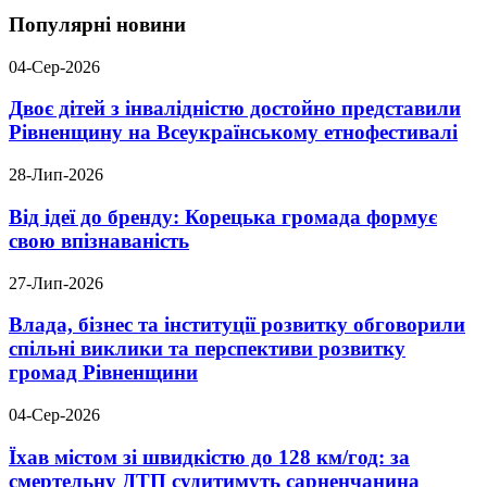
Популярні новини
04-Сер-2026
Двоє дітей з інвалідністю достойно представили
Рівненщину на Всеукраїнському етнофестивалі
28-Лип-2026
Від ідеї до бренду: Корецька громада формує
свою впізнаваність
27-Лип-2026
Влада, бізнес та інституції розвитку обговорили
спільні виклики та перспективи розвитку
громад Рівненщини
04-Сер-2026
Їхав містом зі швидкістю до 128 км/год: за
смертельну ДТП судитимуть сарненчанина