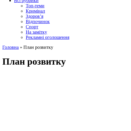
Всі рубрики
Топ-теми
Кримінал
Здоров’я
Відпочинок
Спорт
На замітку
Рекламні оголошення
Головна
»
План розвитку
План розвитку