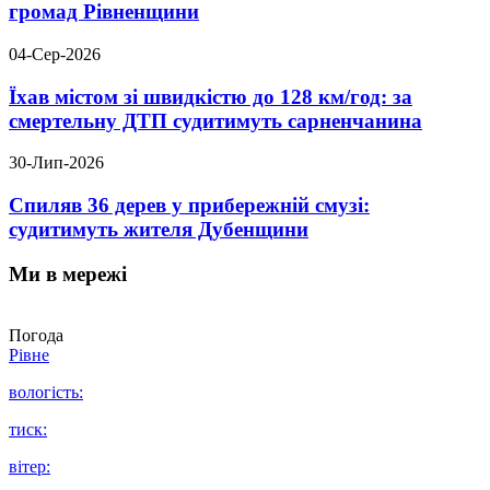
громад Рівненщини
04-Сер-2026
Їхав містом зі швидкістю до 128 км/год: за
смертельну ДТП судитимуть сарненчанина
30-Лип-2026
Спиляв 36 дерев у прибережній смузі:
судитимуть жителя Дубенщини
Ми в мережі
Погода
Рівне
вологість:
тиск:
вітер: