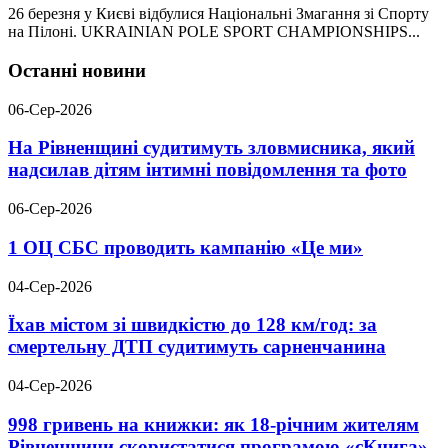
26 березня у Києві відбулися Національні Змагання зі Спорту
на Пілоні. UKRAINIAN POLE SPORT CHAMPIONSHIPS...
Останні новини
06-Сер-2026
На Рівненщині судитимуть зловмисника, який
надсилав дітям інтимні повідомлення та фото
06-Сер-2026
1 ОЦ СБС проводить кампанію «Це ми»
04-Сер-2026
Їхав містом зі швидкістю до 128 км/год: за
смертельну ДТП судитимуть сарненчанина
04-Сер-2026
998 гривень на книжки: як 18-річним жителям
Рівненщини скористатися програмою «єКнига»