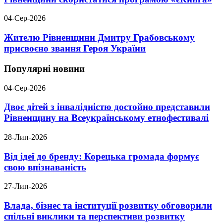
04-Сер-2026
Жителю Рівненщини Дмитру Грабовському
присвоєно звання Героя України
Популярні новини
04-Сер-2026
Двоє дітей з інвалідністю достойно представили
Рівненщину на Всеукраїнському етнофестивалі
28-Лип-2026
Від ідеї до бренду: Корецька громада формує
свою впізнаваність
27-Лип-2026
Влада, бізнес та інституції розвитку обговорили
спільні виклики та перспективи розвитку