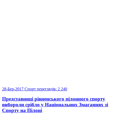
28-Бер-2017
Спорт
переглядів: 2 240
Представниці рівненського пілонного спорту
вибороли срібло у Національних Змаганнях зі
Спорту на Пілоні