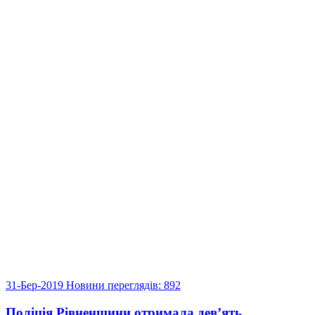
31-Бер-2019
Новини
переглядів: 892
Поліція Рівненщини отримала дев’ять