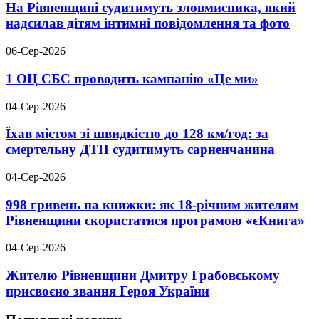
На Рівненщині судитимуть зловмисника, який
надсилав дітям інтимні повідомлення та фото
06-Сер-2026
1 ОЦ СБС проводить кампанію «Це ми»
04-Сер-2026
Їхав містом зі швидкістю до 128 км/год: за
смертельну ДТП судитимуть сарненчанина
04-Сер-2026
998 гривень на книжки: як 18-річним жителям
Рівненщини скористатися програмою «єКнига»
04-Сер-2026
Жителю Рівненщини Дмитру Грабовському
присвоєно звання Героя України