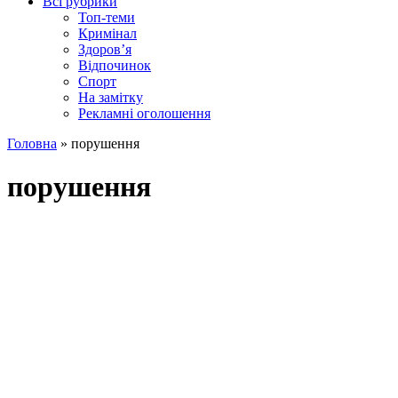
Всі рубрики
Топ-теми
Кримінал
Здоров’я
Відпочинок
Спорт
На замітку
Рекламні оголошення
Головна
»
порушення
порушення