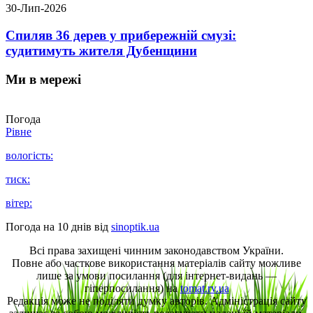
30-Лип-2026
Спиляв 36 дерев у прибережній смузі:
судитимуть жителя Дубенщини
Ми в мережі
Погода
Рівне
вологість:
тиск:
вітер:
Погода на 10 днів від
sinoptik.ua
Всі права захищені чинним законодавством України.
Повне або часткове використання матеріалів сайту можливе
лише за умови посилання (для інтернет-видань —
гіперпосилання) на
tomat.rv.ua
Редакція може не поділяти думку авторів. Адміністрація сайту