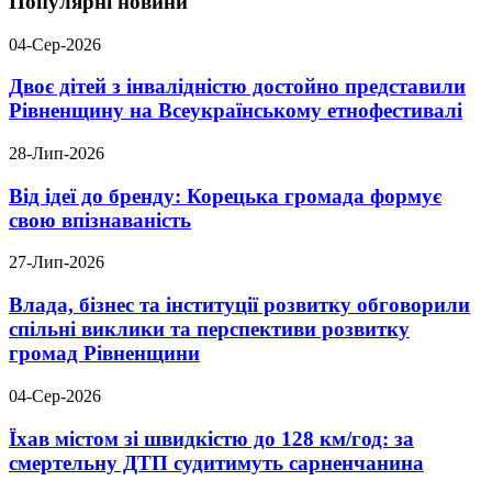
Популярні новини
04-Сер-2026
Двоє дітей з інвалідністю достойно представили
Рівненщину на Всеукраїнському етнофестивалі
28-Лип-2026
Від ідеї до бренду: Корецька громада формує
свою впізнаваність
27-Лип-2026
Влада, бізнес та інституції розвитку обговорили
спільні виклики та перспективи розвитку
громад Рівненщини
04-Сер-2026
Їхав містом зі швидкістю до 128 км/год: за
смертельну ДТП судитимуть сарненчанина