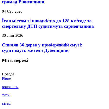
громад Рівненщини
04-Сер-2026
Їхав містом зі швидкістю до 128 км/год: за
смертельну ДТП судитимуть сарненчанина
30-Лип-2026
Спиляв 36 дерев у прибережній смузі:
судитимуть жителя Дубенщини
Ми в мережі
Погода
Рівне
вологість:
тиск:
вітер: