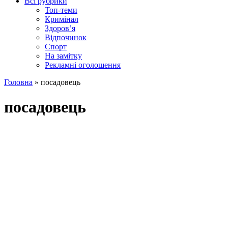
Всі рубрики
Топ-теми
Кримінал
Здоров’я
Відпочинок
Спорт
На замітку
Рекламні оголошення
Головна
»
посадовець
посадовець