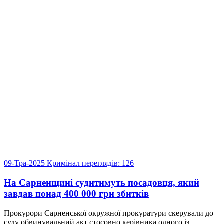
09-Тра-2025
Кримінал
переглядів: 126
На Сарненщині судитимуть посадовця, який
завдав понад 400 000 грн збитків
Прокурори Сарненської окружної прокуратури скерували до
суду обвинувальний акт стосовно керівника одного із