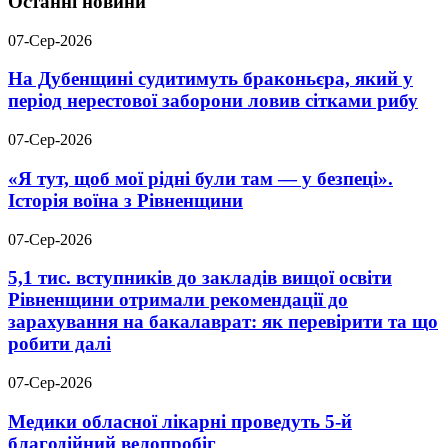
Останні новини
07-Сер-2026
На Дубенщині судитимуть браконьєра, який у
період нерестової заборони ловив сітками рибу
07-Сер-2026
«Я тут, щоб мої рідні були там — у безпеці».
Історія воїна з Рівненщини
07-Сер-2026
5,1 тис. вступників до закладів вищої освіти
Рівненщини отримали рекомендації до
зарахування на бакалаврат: як перевірити та що
робити далі
07-Сер-2026
Медики обласної лікарні проведуть 5-й
благодійний велопробіг