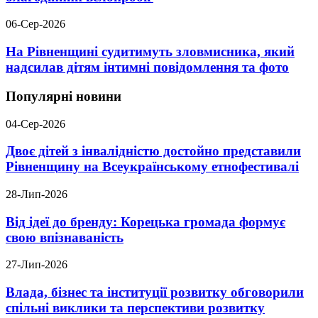
06-Сер-2026
На Рівненщині судитимуть зловмисника, який
надсилав дітям інтимні повідомлення та фото
Популярні новини
04-Сер-2026
Двоє дітей з інвалідністю достойно представили
Рівненщину на Всеукраїнському етнофестивалі
28-Лип-2026
Від ідеї до бренду: Корецька громада формує
свою впізнаваність
27-Лип-2026
Влада, бізнес та інституції розвитку обговорили
спільні виклики та перспективи розвитку