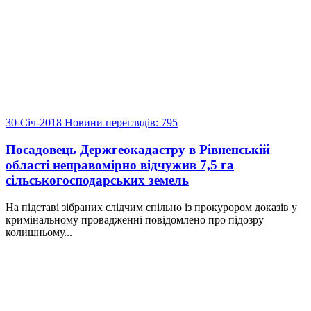
30-Січ-2018
Новини
переглядів: 795
Посадовець Держгеокадастру в Рівненській
області неправомірно відчужив 7,5 га
сільськогосподарських земель
На підставі зібраних слідчим спільно із прокурором доказів у
кримінальному провадженні повідомлено про підозру
колишньому...