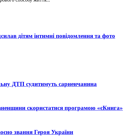
силав дітям інтимні повідомлення та фото
тельну ДТП судитимуть сарненчанина
івненщини скористатися програмою «єКнига»
єно звання Героя України