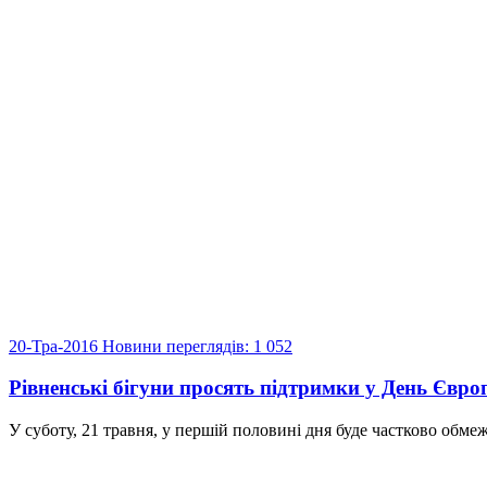
20-Тра-2016
Новини
переглядів: 1 052
Рівненські бігуни просять підтримки у День Євро
У суботу, 21 травня, у першій половині дня буде частково обмеж