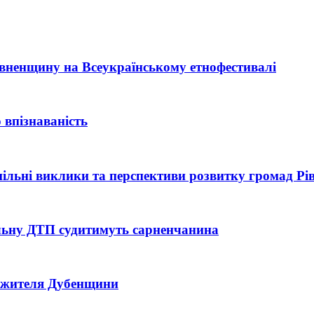
Рівненщину на Всеукраїнському етнофестивалі
 впізнаваність
 спільні виклики та перспективи розвитку громад Р
тельну ДТП судитимуть сарненчанина
ь жителя Дубенщини