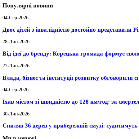
Популярні новини
04-Сер-2026
Двоє дітей з інвалідністю достойно представили 
28-Лип-2026
Від ідеї до бренду: Корецька громада формує свою
27-Лип-2026
Влада, бізнес та інституції розвитку обговорили
04-Сер-2026
Їхав містом зі швидкістю до 128 км/год: за смер
30-Лип-2026
Спиляв 36 дерев у прибережній смузі: судитимут
Ми в мережі