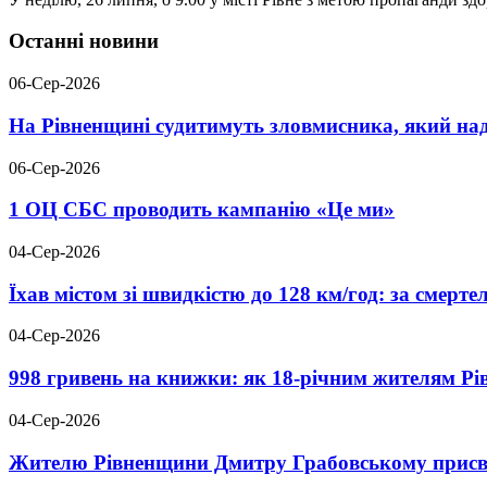
Останні новини
06-Сер-2026
На Рівненщині судитимуть зловмисника, який над
06-Сер-2026
1 ОЦ СБС проводить кампанію «Це ми»
04-Сер-2026
Їхав містом зі швидкістю до 128 км/год: за смер
04-Сер-2026
998 гривень на книжки: як 18-річним жителям Р
04-Сер-2026
Жителю Рівненщини Дмитру Грабовському присво