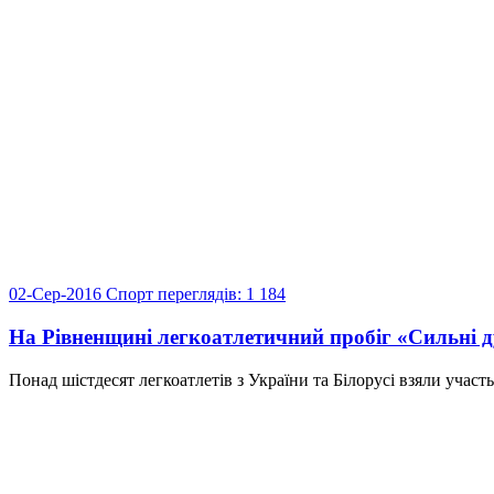
02-Сер-2016
Спорт
переглядів: 1 184
На Рівненщині легкоатлетичний пробіг «Сильні д
Понад шістдесят легкоатлетів з України та Білорусі взяли учас