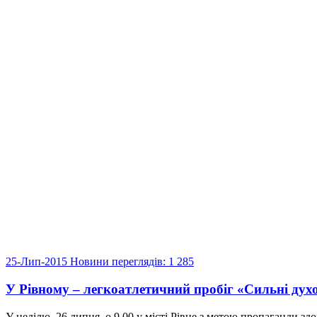
25-Лип-2015
Новини
переглядів: 1 285
У Рівному – легкоатлетичний пробіг «Сильні дух
У неділю, 26 липня, о 9.00 у місті Рівне з метою пропаганди зд