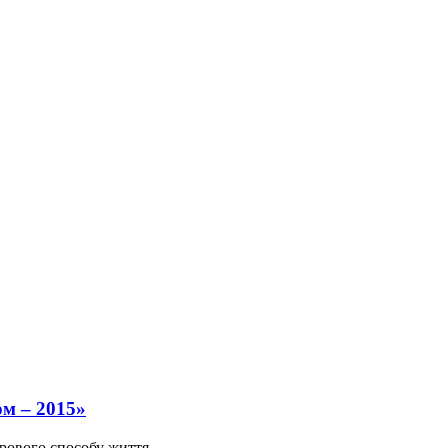
ом – 2015»
орового способу життя...