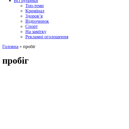
Всі рубрики
Топ-теми
Кримінал
Здоров’я
Відпочинок
Спорт
На замітку
Рекламні оголошення
Головна
»
пробіг
пробіг