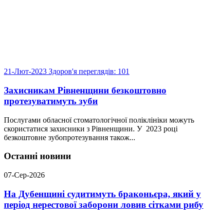
21-Лют-2023
Здоров'я
переглядів: 101
Захисникам Рівненщини безкоштовно
протезуватимуть зуби
Послугами обласної стоматологічної поліклініки можуть
скористатися захисники з Рівненщини. У 2023 році
безкоштовне зубопротезування також...
Останні новини
07-Сер-2026
На Дубенщині судитимуть браконьєра, який у
період нерестової заборони ловив сітками рибу