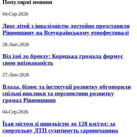
Популярні новини
04-Сер-2026
Двоє дітей з інвалідністю достойно представили
Рівненщину на Всеукраїнському етнофестивалі
28-Лип-2026
Від ідеї до бренду: Корецька громада формує
свою впізнаваність
27-Лип-2026
Влада, бізнес та інституції розвитку обговорили
спільні виклики та перспективи розвитку
громад Рівненщини
04-Сер-2026
Їхав містом зі швидкістю до 128 км/год: за
смертельну ДТП судитимуть сарненчанина