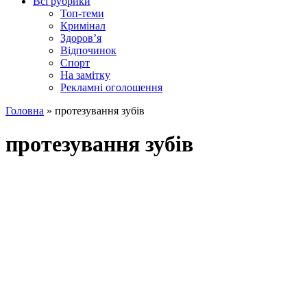
Всі рубрики
Топ-теми
Кримінал
Здоров’я
Відпочинок
Спорт
На замітку
Рекламні оголошення
Головна
»
протезування зубів
протезування зубів