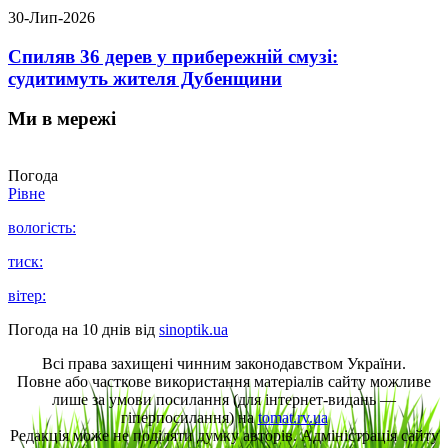
30-Лип-2026
Спиляв 36 дерев у прибережній смузі:
судитимуть жителя Дубенщини
Ми в мережі
Погода
Рівне
вологість:
тиск:
вітер:
Погода на 10 днів від
sinoptik.ua
Всі права захищені чинним законодавством України.
Повне або часткове використання матеріалів сайту можливе
лише за умови посилання (для інтернет-видань —
гіперпосилання) на
tomat.rv.ua
Редакція може не поділяти думку авторів. Адміністрація сайту