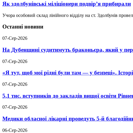
Як здолбунівські міліціонери подвір’я прибирали
Учора особовий склад лінійного відділу на ст. Здолбунів прове
Останні новини
07-Сер-2026
На Дубенщині судитимуть браконьєра, який у пері
07-Сер-2026
«Я тут, щоб мої рідні були там — у безпеці». Істо
07-Сер-2026
5,1 тис. вступників до закладів вищої освіти Рів
07-Сер-2026
Медики обласної лікарні проведуть 5-й благодійн
06-Сер-2026