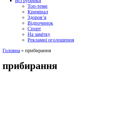
Всі рубрики
Топ-теми
Кримінал
Здоров’я
Відпочинок
Спорт
На замітку
Рекламні оголошення
Головна
»
прибирання
прибирання