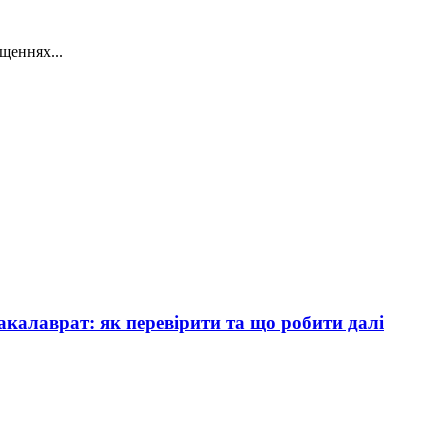
щеннях...
акалаврат: як перевірити та що робити далі