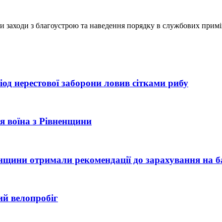
ли заходи з благоустрою та наведення порядку в службових примі
од нерестової заборони ловив сітками рибу
рія воїна з Рівненщини
ненщини отримали рекомендації до зарахування на б
ий велопробіг