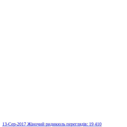
13-Сер-2017
Жіночий ридикюль
переглядів: 19 410