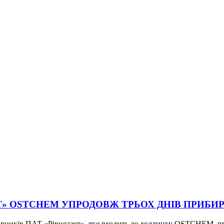
ЗОТ» OSTCHEM УПРОДОВЖ ТРЬОХ ДНІВ ПРИБ
цівників ПАТ «Рівнеазот», яке входить до холдингу OSTCHEM, пр