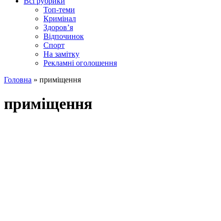
Всі рубрики
Топ-теми
Кримінал
Здоров’я
Відпочинок
Спорт
На замітку
Рекламні оголошення
Головна
»
приміщення
приміщення