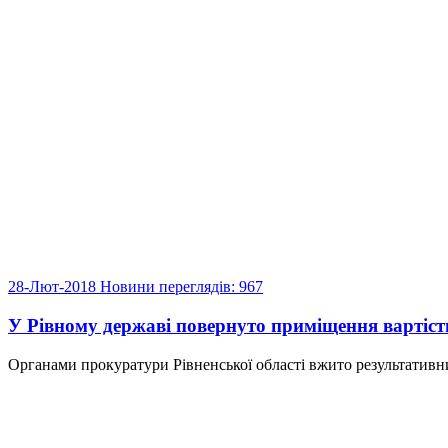
28-Лют-2018
Новини
переглядів: 967
У Рівному державі повернуто приміщення вартіст
Органами прокуратури Рівненської області вжито результативни