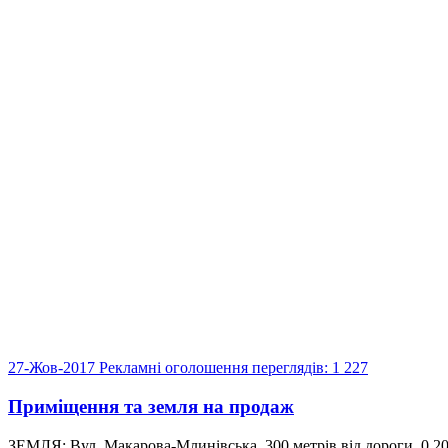
27-Жов-2017
Рекламні оголошення
переглядів: 1 227
Приміщення та земля на продаж
ЗЕМЛЯ: Вул. Макарова-Млинівська, 300 метрів від дороги, 0.20