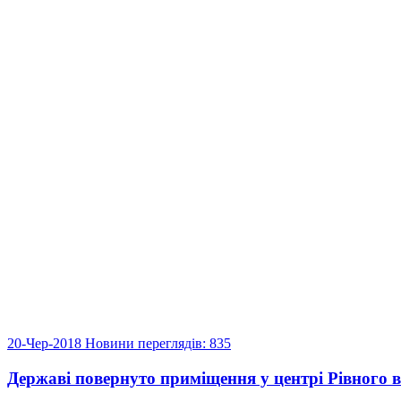
20-Чер-2018
Новини
переглядів: 835
Державі повернуто приміщення у центрі Рівного в