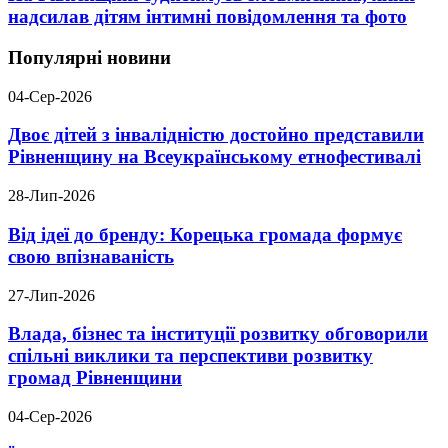
надсилав дітям інтимні повідомлення та фото
Популярні новини
04-Сер-2026
Двоє дітей з інвалідністю достойно представили
Рівненщину на Всеукраїнському етнофестивалі
28-Лип-2026
Від ідеї до бренду: Корецька громада формує
свою впізнаваність
27-Лип-2026
Влада, бізнес та інституції розвитку обговорили
спільні виклики та перспективи розвитку
громад Рівненщини
04-Сер-2026