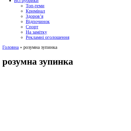
Всі рубрики
Топ-теми
Кримінал
Здоров’я
Відпочинок
Спорт
На замітку
Рекламні оголошення
Головна
»
розумна зупинка
розумна зупинка