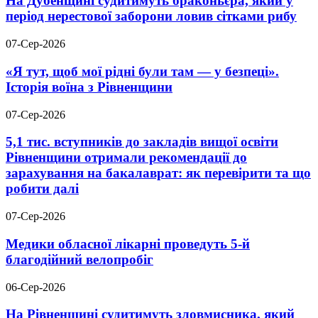
На Дубенщині судитимуть браконьєра, який у
період нерестової заборони ловив сітками рибу
07-Сер-2026
«Я тут, щоб мої рідні були там — у безпеці».
Історія воїна з Рівненщини
07-Сер-2026
5,1 тис. вступників до закладів вищої освіти
Рівненщини отримали рекомендації до
зарахування на бакалаврат: як перевірити та що
робити далі
07-Сер-2026
Медики обласної лікарні проведуть 5-й
благодійний велопробіг
06-Сер-2026
На Рівненщині судитимуть зловмисника, який