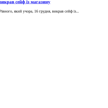
викрав сейф із магазину
вного, який учора, 16 грудня, викрав сейф із...