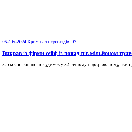
05-Січ-2024
Кримінал
переглядів: 97
Викрав із фірми сейф із понад пів мільйоном гри
За скоєне раніше не судимому 32-річному підозрюваному, який у