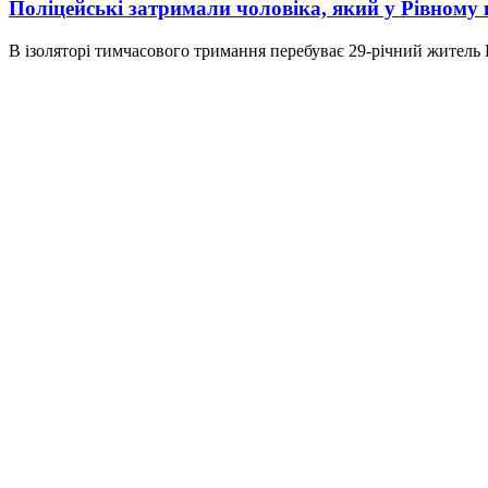
Поліцейські затримали чоловіка, який у Рівному 
В ізоляторі тимчасового тримання перебуває 29-річний житель Рі