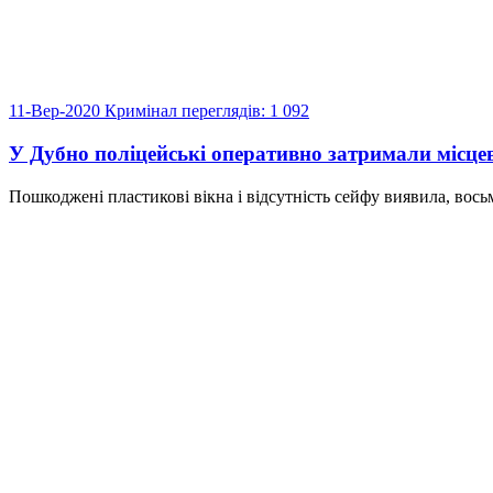
11-Вер-2020
Кримінал
переглядів: 1 092
У Дубно поліцейські оперативно затримали місцев
Пошкоджені пластикові вікна і відсутність сейфу виявила, восьм