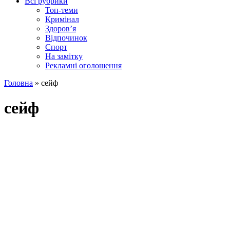
Всі рубрики
Топ-теми
Кримінал
Здоров’я
Відпочинок
Спорт
На замітку
Рекламні оголошення
Головна
»
сейф
сейф