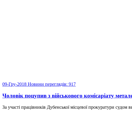
09-Гру-2018
Новини
переглядів: 917
Чоловік поцупив з військового комісаріату метал
За участі працівників Дубенської місцевої прокуратури судом в