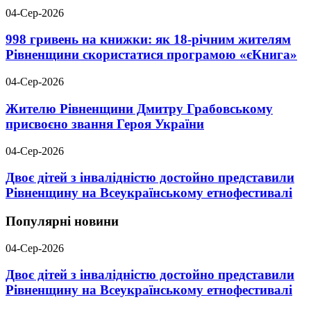
04-Сер-2026
998 гривень на книжки: як 18-річним жителям
Рівненщини скористатися програмою «єКнига»
04-Сер-2026
Жителю Рівненщини Дмитру Грабовському
присвоєно звання Героя України
04-Сер-2026
Двоє дітей з інвалідністю достойно представили
Рівненщину на Всеукраїнському етнофестивалі
Популярні новини
04-Сер-2026
Двоє дітей з інвалідністю достойно представили
Рівненщину на Всеукраїнському етнофестивалі