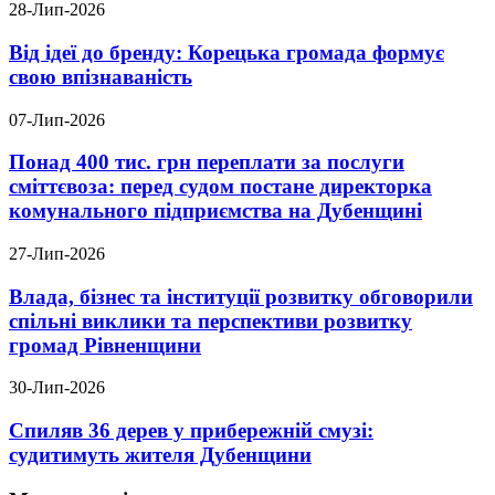
28-Лип-2026
Від ідеї до бренду: Корецька громада формує
свою впізнаваність
07-Лип-2026
Понад 400 тис. грн переплати за послуги
сміттєвоза: перед судом постане директорка
комунального підприємства на Дубенщині
27-Лип-2026
Влада, бізнес та інституції розвитку обговорили
спільні виклики та перспективи розвитку
громад Рівненщини
30-Лип-2026
Спиляв 36 дерев у прибережній смузі:
судитимуть жителя Дубенщини