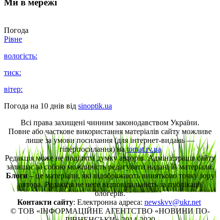
Ми в мережі
Погода
Рівне
вологість:
тиск:
вітер:
Погода на 10 днів від
sinoptik.ua
Всі права захищені чинним законодавством України.
Повне або часткове використання матеріалів сайту можливе
лише за умови посилання (для інтернет-видань —
гіперпосилання) на
tomat.rv.ua
Редакція може не поділяти думку авторів. Адміністрація сайту
залишає за собою можливість редагувати надані їй матеріали.
Блоги
– це матеріали, які відображають винятково точку зору
автора. Редакція не несе відповідальність за публікації
блогерів.
Контакти сайту
: Електронна адреса:
newskvv@ukr.net
© ТОВ «ІНФОРМАЦІЙНЕ АГЕНТСТВО «НОВИНИ ПО-
РІВНЕНСЬКИ» 2014-2020