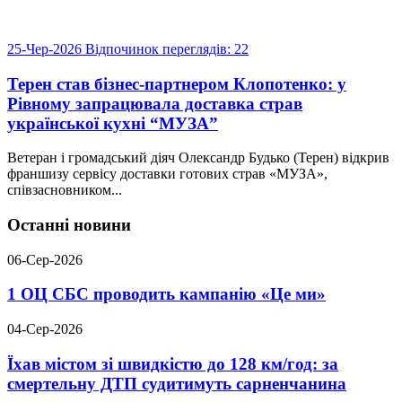
25-Чер-2026
Відпочинок
переглядів: 22
Терен став бізнес-партнером Клопотенко: у
Рівному запрацювала доставка страв
української кухні “МУЗА”
Ветеран і громадський діяч Олександр Будько (Терен) відкрив
франшизу сервісу доставки готових страв «МУЗА»,
співзасновником...
Останні новини
06-Сер-2026
1 ОЦ СБС проводить кампанію «Це ми»
04-Сер-2026
Їхав містом зі швидкістю до 128 км/год: за
смертельну ДТП судитимуть сарненчанина