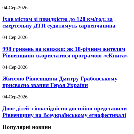
04-Сер-2026
Їхав містом зі швидкістю до 128 км/год: за
смертельну ДТП судитимуть сарненчанина
04-Сер-2026
998 гривень на книжки: як 18-річним жителям
Рівненщини скористатися програмою «єКнига»
04-Сер-2026
Жителю Рівненщини Дмитру Грабовському
присвоєно звання Героя України
04-Сер-2026
Двоє дітей з інвалідністю достойно представили
Рівненщину на Всеукраїнському етнофестивалі
Популярні новини