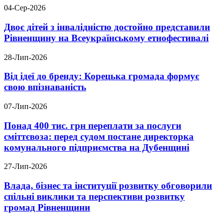
04-Сер-2026
Двоє дітей з інвалідністю достойно представили
Рівненщину на Всеукраїнському етнофестивалі
28-Лип-2026
Від ідеї до бренду: Корецька громада формує
свою впізнаваність
07-Лип-2026
Понад 400 тис. грн переплати за послуги
сміттєвоза: перед судом постане директорка
комунального підприємства на Дубенщині
27-Лип-2026
Влада, бізнес та інституції розвитку обговорили
спільні виклики та перспективи розвитку
громад Рівненщини