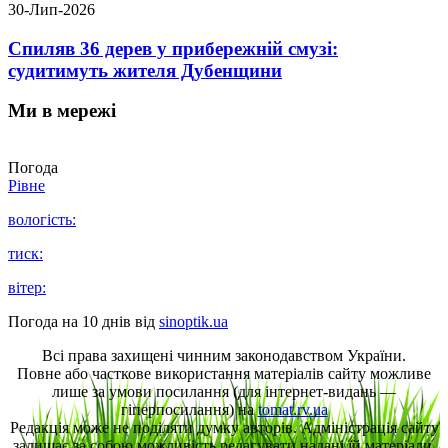
30-Лип-2026
Спиляв 36 дерев у прибережній смузі:
судитимуть жителя Дубенщини
Ми в мережі
Погода
Рівне
вологість:
тиск:
вітер:
Погода на 10 днів від
sinoptik.ua
Всі права захищені чинним законодавством України.
Повне або часткове використання матеріалів сайту можливе
лише за умови посилання (для інтернет-видань —
гіперпосилання) на
tomat.rv.ua
Редакція може не поділяти думку авторів. Адміністрація сайту
залишає за собою можливість редагувати надані їй матеріали.