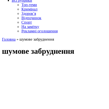
Всі рубрики
Топ-теми
Кримінал
Здоров’я
Відпочинок
Спорт
На замітку
Рекламні оголошення
Головна
»
шумове забруднення
шумове забруднення