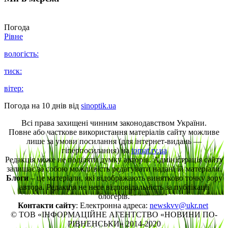
Погода
Рівне
вологість:
тиск:
вітер:
Погода на 10 днів від
sinoptik.ua
Всі права захищені чинним законодавством України.
Повне або часткове використання матеріалів сайту можливе
лише за умови посилання (для інтернет-видань —
гіперпосилання) на
tomat.rv.ua
Редакція може не поділяти думку авторів. Адміністрація сайту
залишає за собою можливість редагувати надані їй матеріали.
Блоги
– це матеріали, які відображають винятково точку зору
автора. Редакція не несе відповідальність за публікації
блогерів.
Контакти сайту
: Електронна адреса:
newskvv@ukr.net
© ТОВ «ІНФОРМАЦІЙНЕ АГЕНТСТВО «НОВИНИ ПО-
РІВНЕНСЬКИ» 2014-2020