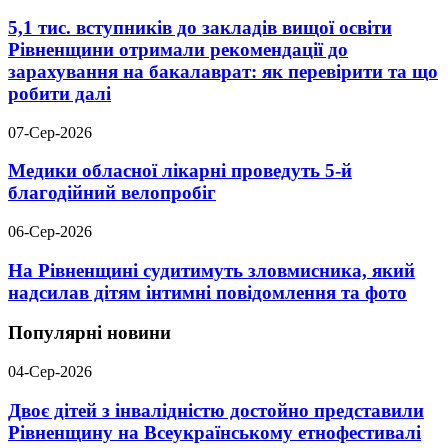
5,1 тис. вступників до закладів вищої освіти
Рівненщини отримали рекомендації до
зарахування на бакалаврат: як перевірити та що
робити далі
07-Сер-2026
Медики обласної лікарні проведуть 5-й
благодійний велопробіг
06-Сер-2026
На Рівненщині судитимуть зловмисника, який
надсилав дітям інтимні повідомлення та фото
Популярні новини
04-Сер-2026
Двоє дітей з інвалідністю достойно представили
Рівненщину на Всеукраїнському етнофестивалі