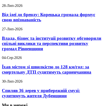
28-Лип-2026
Від ідеї до бренду: Корецька громада формує
свою впізнаваність
27-Лип-2026
Влада, бізнес та інституції розвитку обговорили
спільні виклики та перспективи розвитку
громад Рівненщини
04-Сер-2026
Їхав містом зі швидкістю до 128 км/год: за
смертельну ДТП судитимуть сарненчанина
30-Лип-2026
Спиляв 36 дерев у прибережній смузі:
судитимуть жителя Дубенщини
Ми в мережі