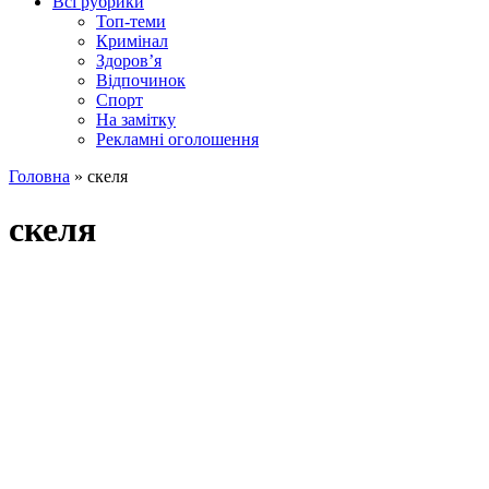
Всі рубрики
Топ-теми
Кримінал
Здоров’я
Відпочинок
Спорт
На замітку
Рекламні оголошення
Головна
»
скеля
скеля