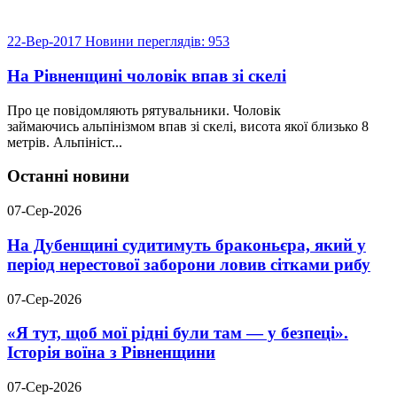
22-Вер-2017
Новини
переглядів: 953
На Рівненщині чоловік впав зі скелі
Про це повідомляють рятувальники. Чоловік
займаючись альпінізмом впав зі скелі, висота якої близько 8
метрів. Альпініст...
Останні новини
07-Сер-2026
На Дубенщині судитимуть браконьєра, який у
період нерестової заборони ловив сітками рибу
07-Сер-2026
«Я тут, щоб мої рідні були там — у безпеці».
Історія воїна з Рівненщини
07-Сер-2026