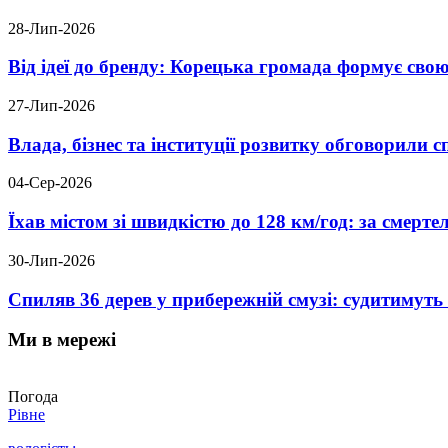
28-Лип-2026
Від ідеї до бренду: Корецька громада формує свою
27-Лип-2026
Влада, бізнес та інституції розвитку обговорили
04-Сер-2026
Їхав містом зі швидкістю до 128 км/год: за смер
30-Лип-2026
Спиляв 36 дерев у прибережній смузі: судитимут
Ми в мережі
Погода
Рівне