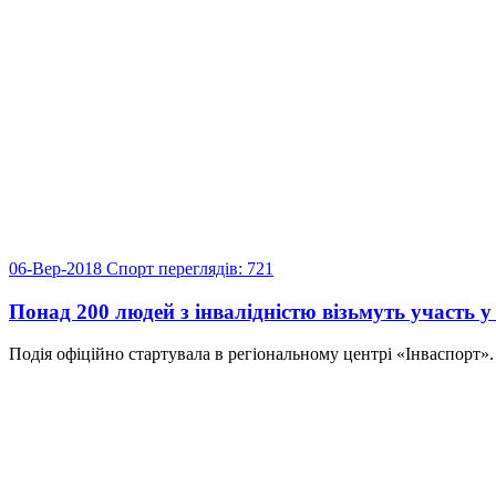
06-Вер-2018
Спорт
переглядів: 721
Понад 200 людей з інвалідністю візьмуть участь 
Подія офіційно стартувала в регіональному центрі «Інваспорт»