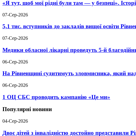
«Я тут, щоб мої рідні були там — у безпеці». Істо
07-Сер-2026
5,1 тис. вступників до закладів вищої освіти Рів
07-Сер-2026
Медики обласної лікарні проведуть 5-й благодійн
06-Сер-2026
На Рівненщині судитимуть зловмисника, який над
06-Сер-2026
1 ОЦ СБС проводить кампанію «Це ми»
Популярні новини
04-Сер-2026
Двоє дітей з інвалідністю достойно представили 