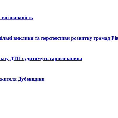
 впізнаваність
 спільні виклики та перспективи розвитку громад Р
тельну ДТП судитимуть сарненчанина
ь жителя Дубенщини