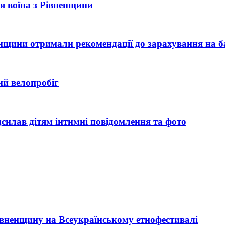
рія воїна з Рівненщини
ненщини отримали рекомендації до зарахування на б
ий велопробіг
силав дітям інтимні повідомлення та фото
Рівненщину на Всеукраїнському етнофестивалі