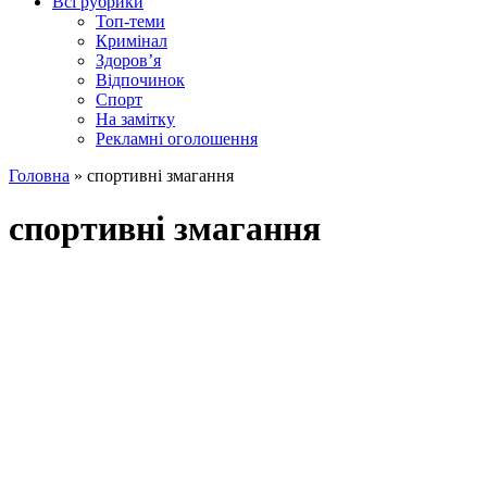
Всі рубрики
Топ-теми
Кримінал
Здоров’я
Відпочинок
Спорт
На замітку
Рекламні оголошення
Головна
»
спортивні змагання
спортивні змагання