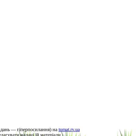
видань — гіперпосилання) на
tomat.rv.ua
дагувати надані їй матеріали.