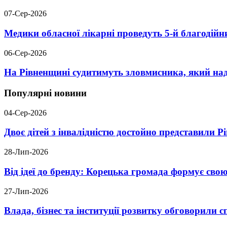
07-Сер-2026
Медики обласної лікарні проведуть 5-й благодійн
06-Сер-2026
На Рівненщині судитимуть зловмисника, який над
Популярні новини
04-Сер-2026
Двоє дітей з інвалідністю достойно представили 
28-Лип-2026
Від ідеї до бренду: Корецька громада формує свою
27-Лип-2026
Влада, бізнес та інституції розвитку обговорили