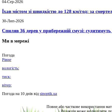
04-Сер-2026
Їхав містом зі швидкістю до 128 км/год: за смер
30-Лип-2026
Спиляв 36 дерев у прибережній смузі: судитимут
Ми в мережі
Погода
Рівне
вологість:
тиск:
вітер:
Погода на 10 днів від
sinoptik.ua
Повне або часткове використання мат
Редакція може не поділяти ду