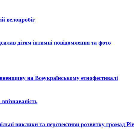
ий велопробіг
силав дітям інтимні повідомлення та фото
Рівненщину на Всеукраїнському етнофестивалі
 впізнаваність
 спільні виклики та перспективи розвитку громад Р