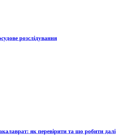
осудове розслідування
акалаврат: як перевірити та що робити далі