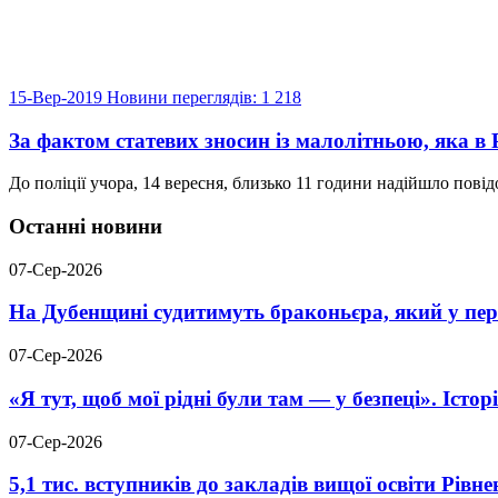
15-Вер-2019
Новини
переглядів: 1 218
За фактом статевих зносин із малолітньою, яка в
До поліції учора, 14 вересня, близько 11 години надійшло пов
Останні новини
07-Сер-2026
На Дубенщині судитимуть браконьєра, який у пері
07-Сер-2026
«Я тут, щоб мої рідні були там — у безпеці». Істо
07-Сер-2026
5,1 тис. вступників до закладів вищої освіти Рів