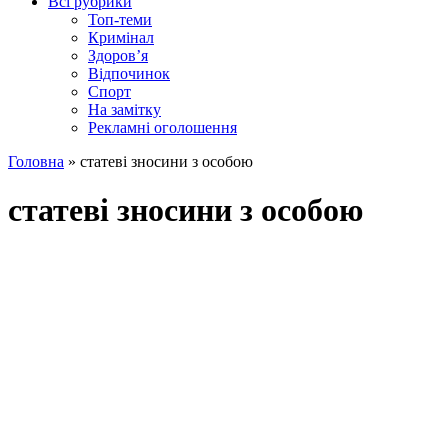
Всі рубрики
Топ-теми
Кримінал
Здоров’я
Відпочинок
Спорт
На замітку
Рекламні оголошення
Головна
»
статеві зносини з особою
статеві зносини з особою