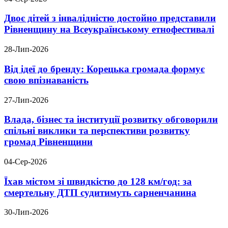
Двоє дітей з інвалідністю достойно представили
Рівненщину на Всеукраїнському етнофестивалі
28-Лип-2026
Від ідеї до бренду: Корецька громада формує
свою впізнаваність
27-Лип-2026
Влада, бізнес та інституції розвитку обговорили
спільні виклики та перспективи розвитку
громад Рівненщини
04-Сер-2026
Їхав містом зі швидкістю до 128 км/год: за
смертельну ДТП судитимуть сарненчанина
30-Лип-2026