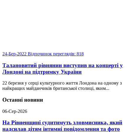
24-Бер-2022
Відпочинок
переглядів: 818
Талановитий рівнянин виступив на концерті у
Лондоні на підтримку України
22 березня у серці культурного життя Лондона на одному з
найкращих майданчиків британської столиці, яким...
Останні новини
06-Сер-2026
На Рівненщині судитимуть зловмисника, який
надсилав дітям інтимні повідомлення та фото