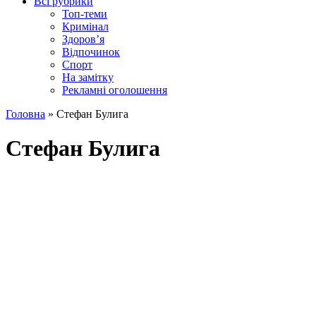
Всі рубрики
Топ-теми
Кримінал
Здоров’я
Відпочинок
Спорт
На замітку
Рекламні оголошення
Головна
»
Стефан Булига
Стефан Булига