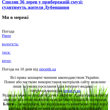
Спиляв 36 дерев у прибережній смузі:
судитимуть жителя Дубенщини
Ми в мережі
Погода
Рівне
вологість:
тиск:
вітер:
Погода на 10 днів від
sinoptik.ua
Всі права захищені чинним законодавством України.
Повне або часткове використання матеріалів сайту можливе
лише за умови посилання (для інтернет-видань —
гіперпосилання) на
tomat.rv.ua
Редакція може не поділяти думку авторів. Адміністрація сайту
залишає за собою можливість редагувати надані їй матеріали.
Блоги
– це матеріали, які відображають винятково точку зору
автора. Редакція не несе відповідальність за публікації