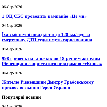
06-Сер-2026
1 ОЦ СБС проводить кампанію «Це ми»
04-Сер-2026
Їхав містом зі швидкістю до 128 км/год: за
смертельну ДТП судитимуть сарненчанина
04-Сер-2026
998 гривень на книжки: як 18-річним жителям
Рівненщини скористатися програмою «єКнига»
04-Сер-2026
Жителю Рівненщини Дмитру Грабовському
присвоєно звання Героя України
Популярні новини
04-Сер-2026