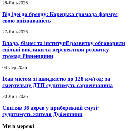
28-Лип-2026
Від ідеї до бренду: Корецька громада формує
свою впізнаваність
27-Лип-2026
Влада, бізнес та інституції розвитку обговорили
спільні виклики та перспективи розвитку
громад Рівненщини
04-Сер-2026
Їхав містом зі швидкістю до 128 км/год: за
смертельну ДТП судитимуть сарненчанина
30-Лип-2026
Спиляв 36 дерев у прибережній смузі:
судитимуть жителя Дубенщини
Ми в мережі