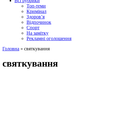
Всі рубрики
Топ-теми
Кримінал
Здоров’я
Відпочинок
Спорт
На замітку
Рекламні оголошення
Головна
»
святкування
святкування