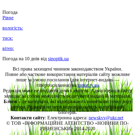
Погода
Рівне
вологість:
тиск:
вітер:
Погода на 10 днів від
sinoptik.ua
Всі права захищені чинним законодавством України.
Повне або часткове використання матеріалів сайту можливе
лише за умови посилання (для інтернет-видань —
гіперпосилання) на
tomat.rv.ua
Редакція може не поділяти думку авторів. Адміністрація сайту
залишає за собою можливість редагувати надані їй матеріали.
Блоги
– це матеріали, які відображають винятково точку зору
автора. Редакція не несе відповідальність за публікації
блогерів.
Контакти сайту
: Електронна адреса:
newskvv@ukr.net
© ТОВ «ІНФОРМАЦІЙНЕ АГЕНТСТВО «НОВИНИ ПО-
РІВНЕНСЬКИ» 2014-2020