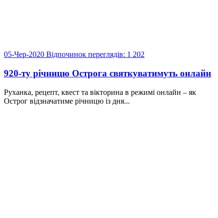
05-Чер-2020
Відпочинок
переглядів: 1 202
920-ту річницю Острога святкуватимуть онлайн
Руханка, рецепт, квест та вікторина в режимі онлайн – як
Острог відзначатиме річницю із дня...