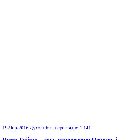
19-Чер-2016
Духовність
переглядів: 1 141
Чому Трійця – день народження Церкви, і