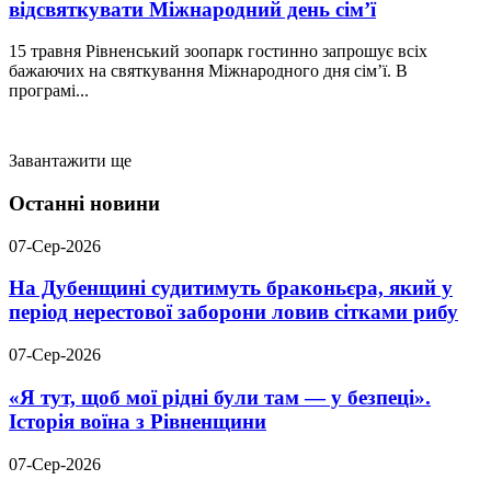
відсвяткувати Міжнародний день сім’ї
15 травня Рівненський зоопарк гостинно запрошує всіх
бажаючих на святкування Міжнародного дня сім’ї. В
програмі...
Завантажити ще
Останні новини
07-Сер-2026
На Дубенщині судитимуть браконьєра, який у
період нерестової заборони ловив сітками рибу
07-Сер-2026
«Я тут, щоб мої рідні були там — у безпеці».
Історія воїна з Рівненщини
07-Сер-2026