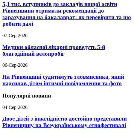
5,1 тис. вступників до закладів вищої освіти
Рівненщини отримали рекомендації до
зарахування на бакалаврат: як перевірити та що
робити далі
07-Сер-2026
Медики обласної лікарні проведуть 5-й
благодійний велопробіг
06-Сер-2026
На Рівненщині судитимуть зловмисника, який
надсилав дітям інтимні повідомлення та фото
Популярні новини
04-Сер-2026
Двоє дітей з інвалідністю достойно представили
Рівненщину на Всеукраїнському етнофестивалі