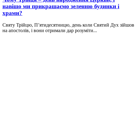
навіщо ми прикрашаємо зеленню будинки і
храми?
Святу Трійцю, П’ятидесятницю, день коли Святий Дух зійшов
на апостолів, і вони отримали дар розуміти...