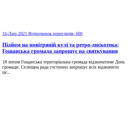
16-Лип-2021
Відпочинок
переглядів: 600
Підйом на повітряній кулі та ретро-дискотека:
Гощанська громада запрошує на святкування
18 липня Гощанська територіальна громада відзначатиме День
громади. Селищна рада гостинно запрошує всіх відзначити
це...