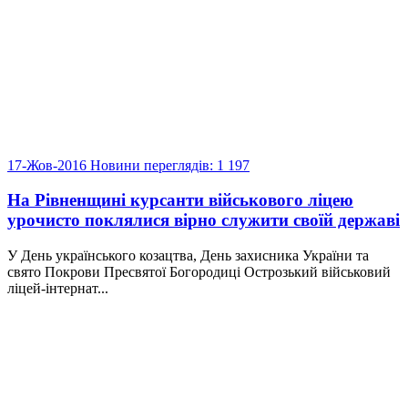
17-Жов-2016
Новини
переглядів: 1 197
На Рівненщині курсанти військового ліцею
урочисто поклялися вірно служити своїй державі
У День українського козацтва, День захисника України та
свято Покрови Пресвятої Богородиці Острозький військовий
ліцей-інтернат...