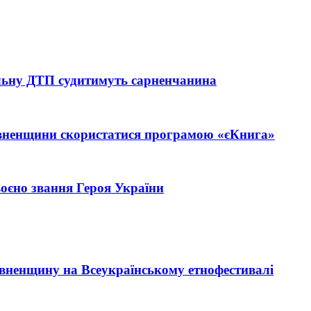
тельну ДТП судитимуть сарненчанина
івненщини скористатися програмою «єКнига»
єно звання Героя України
Рівненщину на Всеукраїнському етнофестивалі