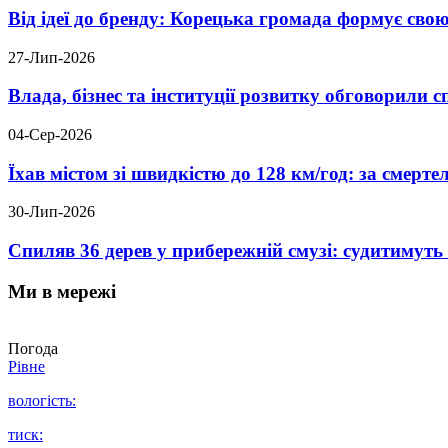
Від ідеї до бренду: Корецька громада формує свою
27-Лип-2026
Влада, бізнес та інституції розвитку обговорили
04-Сер-2026
Їхав містом зі швидкістю до 128 км/год: за смер
30-Лип-2026
Спиляв 36 дерев у прибережній смузі: судитимут
Ми в мережі
Погода
Рівне
вологість:
тиск: