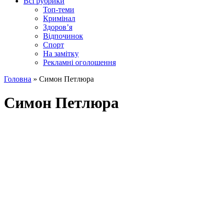
Всі рубрики
Топ-теми
Кримінал
Здоров’я
Відпочинок
Спорт
На замітку
Рекламні оголошення
Головна
»
Симон Петлюра
Симон Петлюра