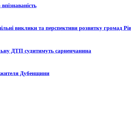
 впізнаваність
 спільні виклики та перспективи розвитку громад Р
тельну ДТП судитимуть сарненчанина
ь жителя Дубенщини