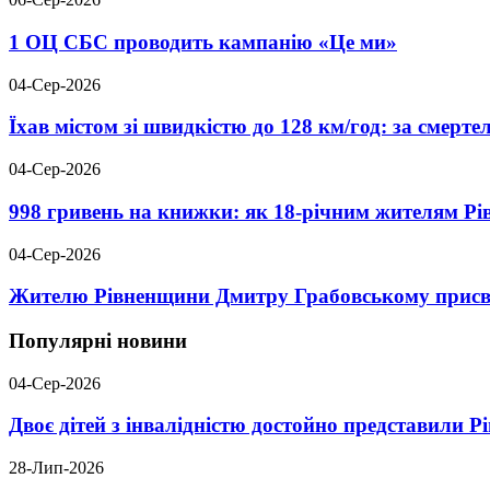
1 ОЦ СБС проводить кампанію «Це ми»
04-Сер-2026
Їхав містом зі швидкістю до 128 км/год: за смер
04-Сер-2026
998 гривень на книжки: як 18-річним жителям Р
04-Сер-2026
Жителю Рівненщини Дмитру Грабовському присво
Популярні новини
04-Сер-2026
Двоє дітей з інвалідністю достойно представили 
28-Лип-2026