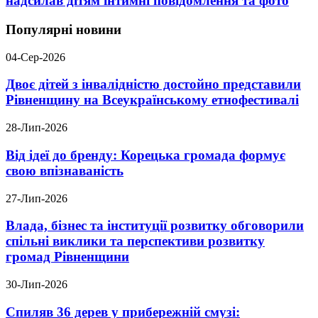
надсилав дітям інтимні повідомлення та фото
Популярні новини
04-Сер-2026
Двоє дітей з інвалідністю достойно представили
Рівненщину на Всеукраїнському етнофестивалі
28-Лип-2026
Від ідеї до бренду: Корецька громада формує
свою впізнаваність
27-Лип-2026
Влада, бізнес та інституції розвитку обговорили
спільні виклики та перспективи розвитку
громад Рівненщини
30-Лип-2026
Спиляв 36 дерев у прибережній смузі: