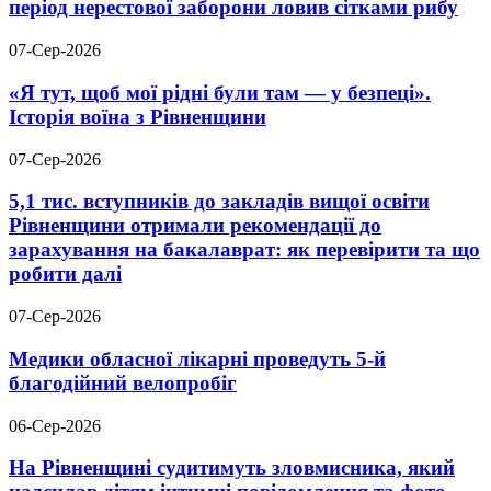
період нерестової заборони ловив сітками рибу
07-Сер-2026
«Я тут, щоб мої рідні були там — у безпеці».
Історія воїна з Рівненщини
07-Сер-2026
5,1 тис. вступників до закладів вищої освіти
Рівненщини отримали рекомендації до
зарахування на бакалаврат: як перевірити та що
робити далі
07-Сер-2026
Медики обласної лікарні проведуть 5-й
благодійний велопробіг
06-Сер-2026
На Рівненщині судитимуть зловмисника, який