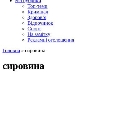
Всі рубрики
Топ-теми
Кримінал
Здоров’я
Відпочинок
Спорт
На замітку
Рекламні оголошення
Головна
»
сировина
сировина