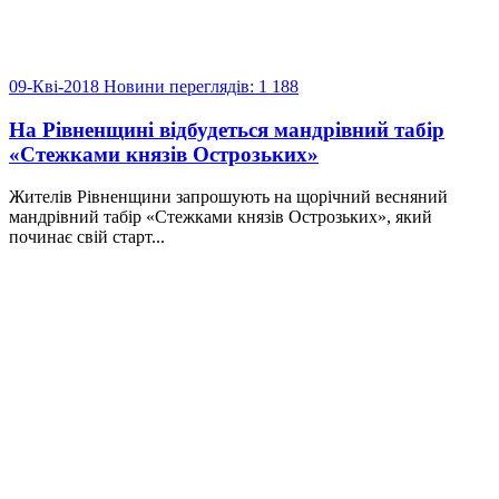
09-Кві-2018
Новини
переглядів: 1 188
На Рівненщині відбудеться мандрівний табір
«Стежками князів Острозьких»
Жителів Рівненщини запрошують на щорічний весняний
мандрівний табір «Стежками князів Острозьких», який
починає свій старт...