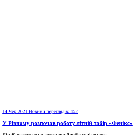
14-Чер-2021
Новини
переглядів: 452
У Рівному розпочав роботу літній табір «Фенікс»
Літній розважально-адаптивний табір соціального