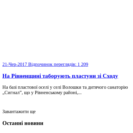
21-Чер-2017
Відпочинок
переглядів: 1 209
На Рівненщині таборують пластуни зі Сходу
На базі пластової оселі у селі Волошки та дитячого санаторію
„Сигнал”, що у Рівненському районі,...
Завантажити ще
Останні новини