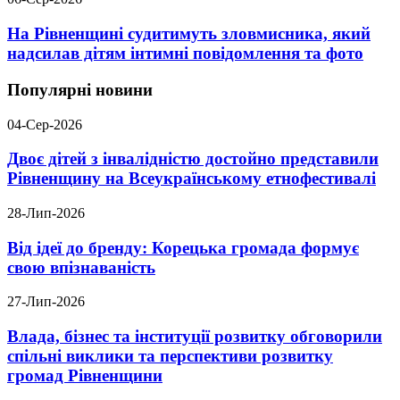
На Рівненщині судитимуть зловмисника, який
надсилав дітям інтимні повідомлення та фото
Популярні новини
04-Сер-2026
Двоє дітей з інвалідністю достойно представили
Рівненщину на Всеукраїнському етнофестивалі
28-Лип-2026
Від ідеї до бренду: Корецька громада формує
свою впізнаваність
27-Лип-2026
Влада, бізнес та інституції розвитку обговорили
спільні виклики та перспективи розвитку
громад Рівненщини