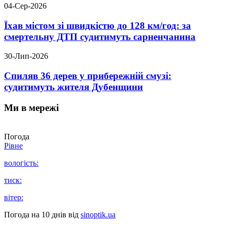
04-Сер-2026
Їхав містом зі швидкістю до 128 км/год: за
смертельну ДТП судитимуть сарненчанина
30-Лип-2026
Спиляв 36 дерев у прибережній смузі:
судитимуть жителя Дубенщини
Ми в мережі
Погода
Рівне
вологість:
тиск:
вітер:
Погода на 10 днів від
sinoptik.ua