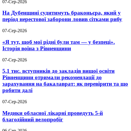
07-Сер-2026
На Дубенщині судитимуть браконьєра, який у
період нерестової заборони ловив сітками рибу
07-Сер-2026
«Я тут, щоб мої рідні були там — у безпеці».
Історія воїна з Рівненщини
07-Сер-2026
5,1 тис. вступників до закладів вищої освіти
Рівненщини отримали рекомендації до
зарахування на бакалаврат: як перевірити та що
робити далі
07-Сер-2026
Медики обласної лікарні проведуть 5-й
благодійний велопробіг
06-Сер-2026