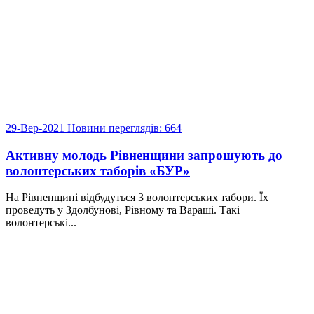
29-Вер-2021
Новини
переглядів: 664
Активну молодь Рівненщини запрошують до
волонтерських таборів «БУР»
На Рівненщині відбудуться 3 волонтерських табори. Їх
проведуть у Здолбунові, Рівному та Вараші. Такі
волонтерські...