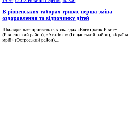
19-Чер-2018
Новини
переглядів: 806
В рівненських таборах триває перша зміна
оздоровлення та відпочинку дітей
Школярів вже приймають в закладах «Електронік-Рівне»
(Рівненський район), «Агатівка» (Гощанський район), «Країна
мрій» (Острозький район),...