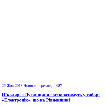
25-Жов-2018
Новини
переглядів: 687
Школярі з Луганщини гостюватимуть у таборі
«Електронік», що на Рівненщині