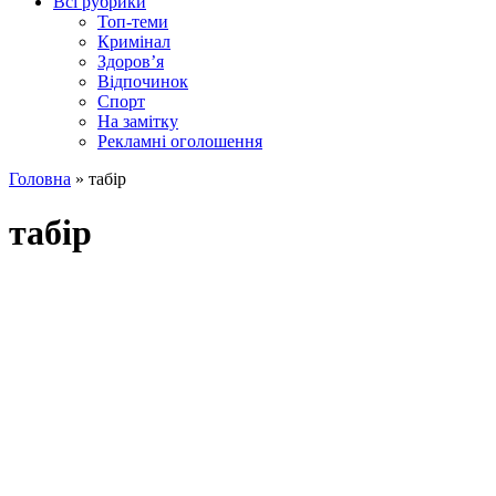
Всі рубрики
Топ-теми
Кримінал
Здоров’я
Відпочинок
Спорт
На замітку
Рекламні оголошення
Головна
»
табір
табір