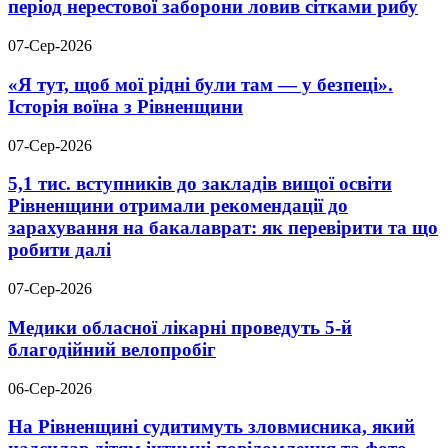
період нерестової заборони ловив сітками рибу
07-Сер-2026
«Я тут, щоб мої рідні були там — у безпеці».
Історія воїна з Рівненщини
07-Сер-2026
5,1 тис. вступників до закладів вищої освіти
Рівненщини отримали рекомендації до
зарахування на бакалаврат: як перевірити та що
робити далі
07-Сер-2026
Медики обласної лікарні проведуть 5-й
благодійний велопробіг
06-Сер-2026
На Рівненщині судитимуть зловмисника, який