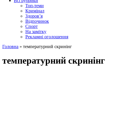
Всі рубрики
Топ-теми
Кримінал
Здоров’я
Відпочинок
Спорт
На замітку
Рекламні оголошення
Головна
»
температурний скринінг
температурний скринінг