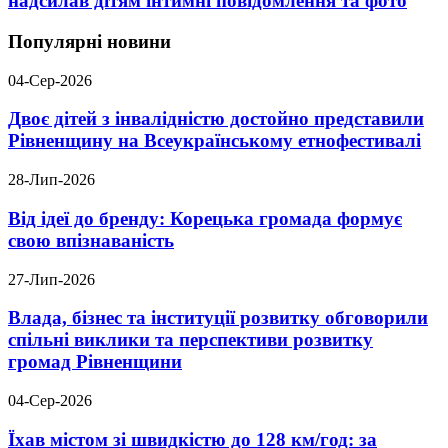
надсилав дітям інтимні повідомлення та фото
Популярні новини
04-Сер-2026
Двоє дітей з інвалідністю достойно представили
Рівненщину на Всеукраїнському етнофестивалі
28-Лип-2026
Від ідеї до бренду: Корецька громада формує
свою впізнаваність
27-Лип-2026
Влада, бізнес та інституції розвитку обговорили
спільні виклики та перспективи розвитку
громад Рівненщини
04-Сер-2026
Їхав містом зі швидкістю до 128 км/год: за