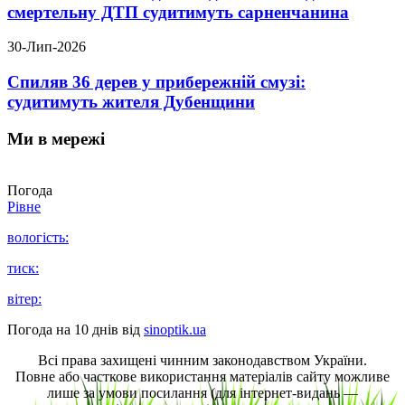
смертельну ДТП судитимуть сарненчанина
30-Лип-2026
Спиляв 36 дерев у прибережній смузі:
судитимуть жителя Дубенщини
Ми в мережі
Погода
Рівне
вологість:
тиск:
вітер:
Погода на 10 днів від
sinoptik.ua
Всі права захищені чинним законодавством України.
Повне або часткове використання матеріалів сайту можливе
лише за умови посилання (для інтернет-видань —