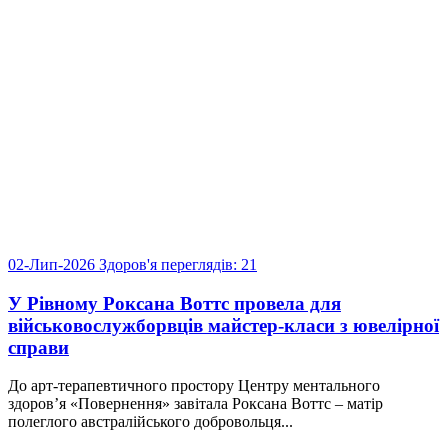
02-Лип-2026
Здоров'я
переглядів: 21
У Рівному Роксана Воттс провела для
військовослужборвців майстер-класи з ювелірної
справи
До арт-терапевтичного простору Центру ментального
здоров’я «Повернення» завітала Роксана Воттс – матір
полеглого австралійського добровольця...