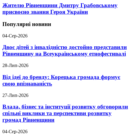
Жителю Рівненщини Дмитру Грабовському
присвоєно звання Героя України
Популярні новини
04-Сер-2026
Двоє дітей з інвалідністю достойно представили
Рівненщину на Всеукраїнському етнофестивалі
28-Лип-2026
Від ідеї до бренду: Корецька громада формує
свою впізнаваність
27-Лип-2026
Влада, бізнес та інституції розвитку обговорили
спільні виклики та перспективи розвитку
громад Рівненщини
04-Сер-2026