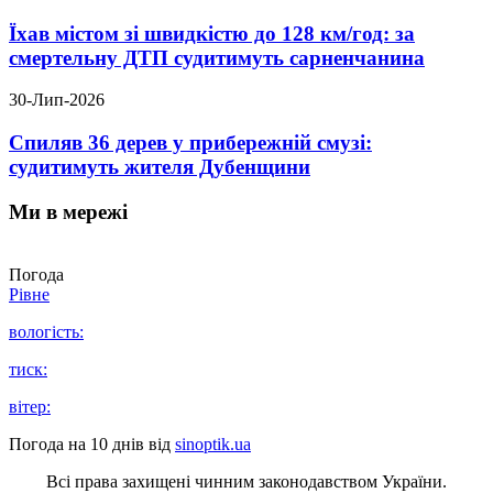
Їхав містом зі швидкістю до 128 км/год: за
смертельну ДТП судитимуть сарненчанина
30-Лип-2026
Спиляв 36 дерев у прибережній смузі:
судитимуть жителя Дубенщини
Ми в мережі
Погода
Рівне
вологість:
тиск:
вітер:
Погода на 10 днів від
sinoptik.ua
Всі права захищені чинним законодавством України.