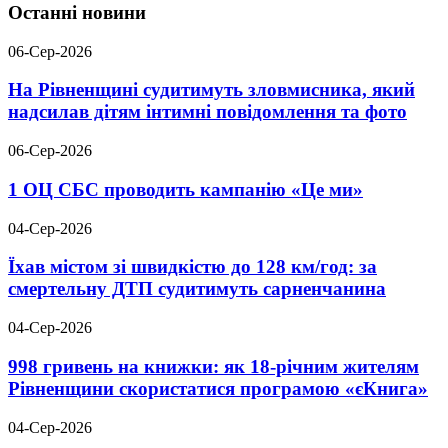
Останні новини
06-Сер-2026
На Рівненщині судитимуть зловмисника, який
надсилав дітям інтимні повідомлення та фото
06-Сер-2026
1 ОЦ СБС проводить кампанію «Це ми»
04-Сер-2026
Їхав містом зі швидкістю до 128 км/год: за
смертельну ДТП судитимуть сарненчанина
04-Сер-2026
998 гривень на книжки: як 18-річним жителям
Рівненщини скористатися програмою «єКнига»
04-Сер-2026