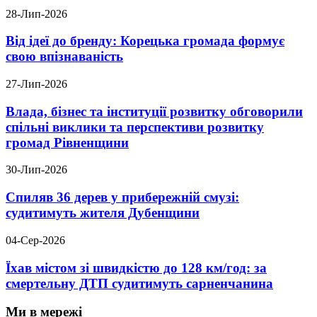
28-Лип-2026
Від ідеї до бренду: Корецька громада формує
свою впізнаваність
27-Лип-2026
Влада, бізнес та інституції розвитку обговорили
спільні виклики та перспективи розвитку
громад Рівненщини
30-Лип-2026
Спиляв 36 дерев у прибережній смузі:
судитимуть жителя Дубенщини
04-Сер-2026
Їхав містом зі швидкістю до 128 км/год: за
смертельну ДТП судитимуть сарненчанина
Ми в мережі