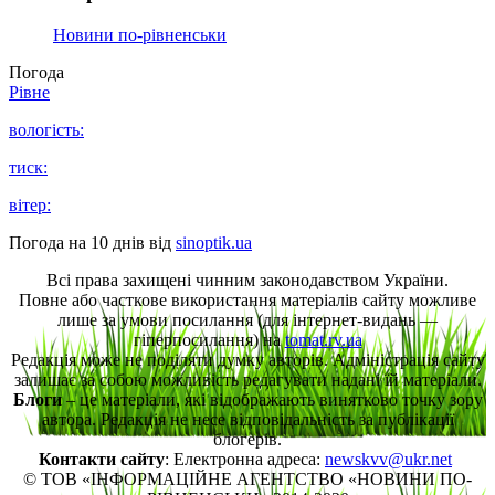
Новини по-рівненськи
Погода
Рівне
вологість:
тиск:
вітер:
Погода на 10 днів від
sinoptik.ua
Всі права захищені чинним законодавством України.
Повне або часткове використання матеріалів сайту можливе
лише за умови посилання (для інтернет-видань —
гіперпосилання) на
tomat.rv.ua
Редакція може не поділяти думку авторів. Адміністрація сайту
залишає за собою можливість редагувати надані їй матеріали.
Блоги
– це матеріали, які відображають винятково точку зору
автора. Редакція не несе відповідальність за публікації
блогерів.
Контакти сайту
: Електронна адреса:
newskvv@ukr.net
© ТОВ «ІНФОРМАЦІЙНЕ АГЕНТСТВО «НОВИНИ ПО-