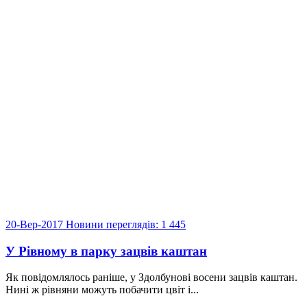
20-Вер-2017
Новини
переглядів: 1 445
У Рівному в парку зацвів каштан
Як повідомлялось раніше, у Здолбунові восени зацвів каштан.
Нині ж рівняни можуть побачити цвіт і...