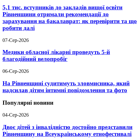
5,1 тис. вступників до закладів вищої освіти
Рівненщини отримали рекомендації до
зарахування на бакалаврат: як перевірити та що
робити далі
07-Сер-2026
Медики обласної лікарні проведуть 5-й
благодійний велопробіг
06-Сер-2026
На Рівненщині судитимуть зловмисника, який
надсилав дітям інтимні повідомлення та фото
Популярні новини
04-Сер-2026
Двоє дітей з інвалідністю достойно представили
Рівненщину на Всеукраїнському етнофестивалі