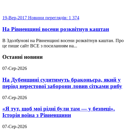
19-Вер-2017
Новини
переглядів: 1 374
На Рівненщині восени розквітнув каштан
В Здолбунові на Рівненщині восени розквітнув каштан. Про
це пише сайт ВСЕ з посиланням на...
Останні новини
07-Сер-2026
На Дубенщині судитимуть браконьєра, який у
період нерестової заборони ловив сітками рибу
07-Сер-2026
«Я тут, щоб мої рідні були там — у безпеці».
Історія воїна з Рівненщини
07-Сер-2026