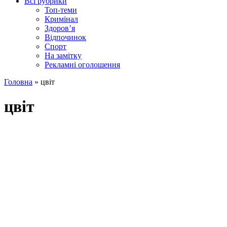
Всі рубрики
Топ-теми
Кримінал
Здоров’я
Відпочинок
Спорт
На замітку
Рекламні оголошення
Головна
»
цвіт
цвіт