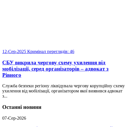
12-Сер-2025
Кримінал
переглядів: 46
СБУ викрила чергову схему ухилення від
мобілізації, серед організаторів – адвокат з
Рівного
Служба безпеки регіону ліквідувала чергову корупційну схему
ухилення від мобілізації, організатором якої виявився адвокат
з...
Останні новини
07-Сер-2026