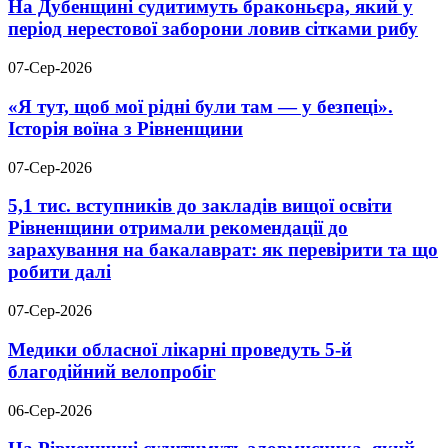
На Дубенщині судитимуть браконьєра, який у
період нерестової заборони ловив сітками рибу
07-Сер-2026
«Я тут, щоб мої рідні були там — у безпеці».
Історія воїна з Рівненщини
07-Сер-2026
5,1 тис. вступників до закладів вищої освіти
Рівненщини отримали рекомендації до
зарахування на бакалаврат: як перевірити та що
робити далі
07-Сер-2026
Медики обласної лікарні проведуть 5-й
благодійний велопробіг
06-Сер-2026