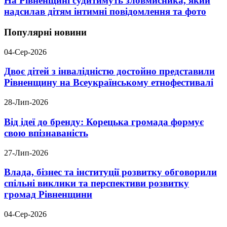
На Рівненщині судитимуть зловмисника, який
надсилав дітям інтимні повідомлення та фото
Популярні новини
04-Сер-2026
Двоє дітей з інвалідністю достойно представили
Рівненщину на Всеукраїнському етнофестивалі
28-Лип-2026
Від ідеї до бренду: Корецька громада формує
свою впізнаваність
27-Лип-2026
Влада, бізнес та інституції розвитку обговорили
спільні виклики та перспективи розвитку
громад Рівненщини
04-Сер-2026