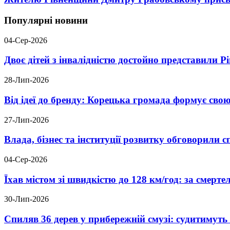
Популярні новини
04-Сер-2026
Двоє дітей з інвалідністю достойно представили 
28-Лип-2026
Від ідеї до бренду: Корецька громада формує свою
27-Лип-2026
Влада, бізнес та інституції розвитку обговорили
04-Сер-2026
Їхав містом зі швидкістю до 128 км/год: за смер
30-Лип-2026
Спиляв 36 дерев у прибережній смузі: судитимут