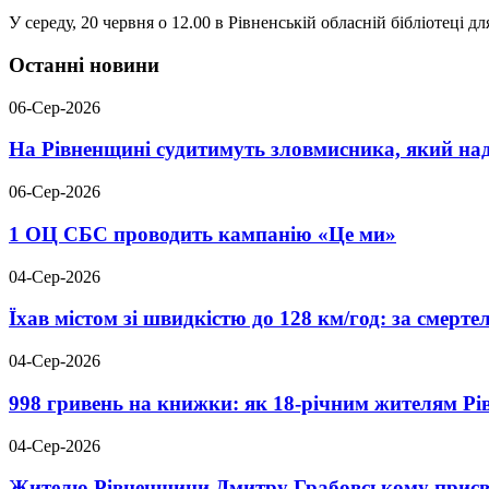
У середу, 20 червня о 12.00 в Рівненській обласній бібліотеці для
Останні новини
06-Сер-2026
На Рівненщині судитимуть зловмисника, який над
06-Сер-2026
1 ОЦ СБС проводить кампанію «Це ми»
04-Сер-2026
Їхав містом зі швидкістю до 128 км/год: за смер
04-Сер-2026
998 гривень на книжки: як 18-річним жителям Р
04-Сер-2026
Жителю Рівненщини Дмитру Грабовському присво