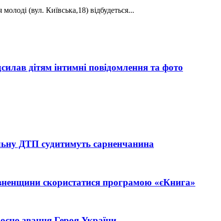
 молоді (вул. Київська,18) відбудеться...
силав дітям інтимні повідомлення та фото
тельну ДТП судитимуть сарненчанина
івненщини скористатися програмою «єКнига»
єно звання Героя України