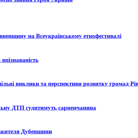
Рівненщину на Всеукраїнському етнофестивалі
 впізнаваність
 спільні виклики та перспективи розвитку громад Р
тельну ДТП судитимуть сарненчанина
ь жителя Дубенщини