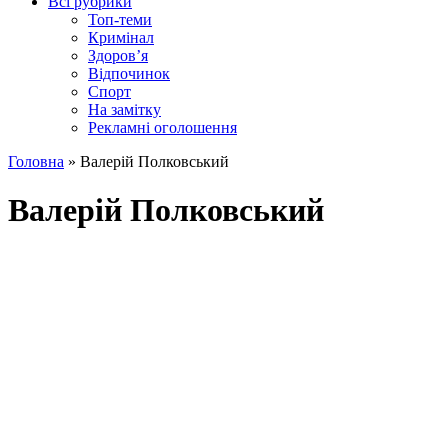
Всі рубрики
Топ-теми
Кримінал
Здоров’я
Відпочинок
Спорт
На замітку
Рекламні оголошення
Головна
»
Валерій Полковський
Валерій Полковський