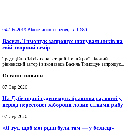
04-Січ-2019
Відпочинок
переглядів: 1 686
Василь Тимощук запрошує шанувальників на
свій творчий вечір
Традиційно 14 січня на “старий Новий рік” відомий
рівненский автор і виконавець Василь Тимощук запрошує...
Останні новини
07-Сер-2026
На Дубенщині судитимуть браконьєра, який у
період нерестової заборони ловив сітками рибу
07-Сер-2026
«Я тут, щоб мої рідні були там — у безпеці».