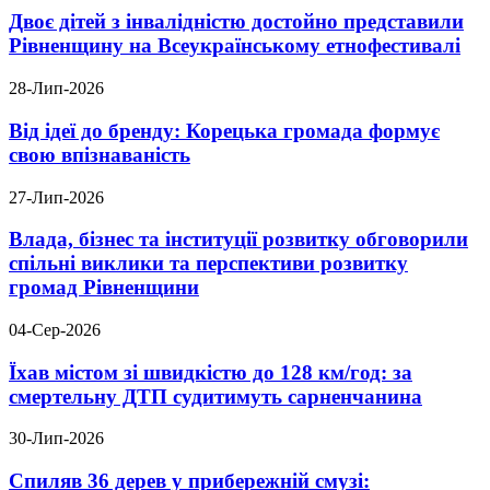
Двоє дітей з інвалідністю достойно представили
Рівненщину на Всеукраїнському етнофестивалі
28-Лип-2026
Від ідеї до бренду: Корецька громада формує
свою впізнаваність
27-Лип-2026
Влада, бізнес та інституції розвитку обговорили
спільні виклики та перспективи розвитку
громад Рівненщини
04-Сер-2026
Їхав містом зі швидкістю до 128 км/год: за
смертельну ДТП судитимуть сарненчанина
30-Лип-2026
Спиляв 36 дерев у прибережній смузі: