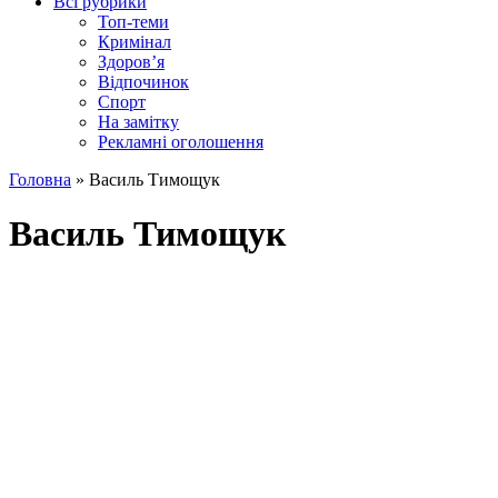
Всі рубрики
Топ-теми
Кримінал
Здоров’я
Відпочинок
Спорт
На замітку
Рекламні оголошення
Головна
»
Василь Тимощук
Василь Тимощук