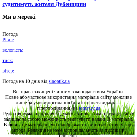
судитимуть жителя Дубенщини
Ми в мережі
Погода
Рівне
вологість:
тиск:
вітер:
Погода на 10 днів від
sinoptik.ua
Всі права захищені чинним законодавством України.
Повне або часткове використання матеріалів сайту можливе
лише за умови посилання (для інтернет-видань —
гіперпосилання) на
tomat.rv.ua
Редакція може не поділяти думку авторів. Адміністрація сайту
залишає за собою можливість редагувати надані їй матеріали.
Блоги
– це матеріали, які відображають винятково точку зору
автора. Редакція не несе відповідальність за публікації
блогерів.