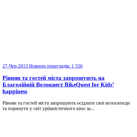
27-Чер-2015
Новини
переглядів: 1 556
Рівнян та гостей міста запрошують на
Благодійній Велоквест BikeQuest for Kids’
happiness
Рівнян та гостей міста запрошують осідлати свої велосипеди
та поринути у світ урбаністичного кіно за...