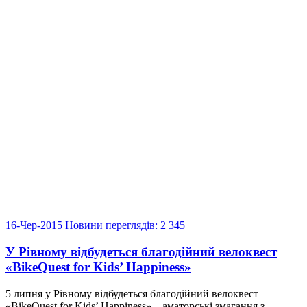
16-Чер-2015
Новини
переглядів: 2 345
У Рівному відбудеться благодійний велоквест
«BikeQuest for Kids’ Happiness»
5 липня у Рівному відбудеться благодійний велоквест
«BikeQuest for Kids’ Happiness» – аматорські змагання з...