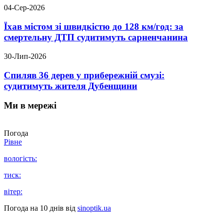
04-Сер-2026
Їхав містом зі швидкістю до 128 км/год: за
смертельну ДТП судитимуть сарненчанина
30-Лип-2026
Спиляв 36 дерев у прибережній смузі:
судитимуть жителя Дубенщини
Ми в мережі
Погода
Рівне
вологість:
тиск:
вітер:
Погода на 10 днів від
sinoptik.ua