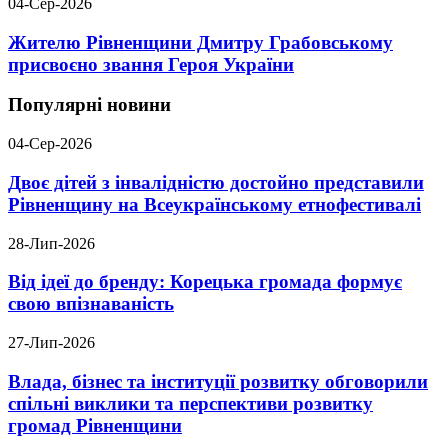
04-Сер-2026
Жителю Рівненщини Дмитру Грабовському
присвоєно звання Героя України
Популярні новини
04-Сер-2026
Двоє дітей з інвалідністю достойно представили
Рівненщину на Всеукраїнському етнофестивалі
28-Лип-2026
Від ідеї до бренду: Корецька громада формує
свою впізнаваність
27-Лип-2026
Влада, бізнес та інституції розвитку обговорили
спільні виклики та перспективи розвитку
громад Рівненщини