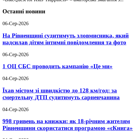
Останні новини
06-Сер-2026
На Рівненщині судитимуть зловмисника, який
надсилав дітям інтимні повідомлення та фото
06-Сер-2026
1 ОЦ СБС проводить кампанію «Це ми»
04-Сер-2026
Їхав містом зі швидкістю до 128 км/год: за
смертельну ДТП судитимуть сарненчанина
04-Сер-2026
998 гривень на книжки: як 18-річним жителям
Рівненщини скористатися програмою «єКнига»