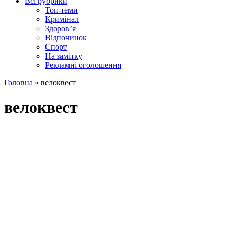
Всі рубрики
Топ-теми
Кримінал
Здоров’я
Відпочинок
Спорт
На замітку
Рекламні оголошення
Головна
»
велоквест
велоквест