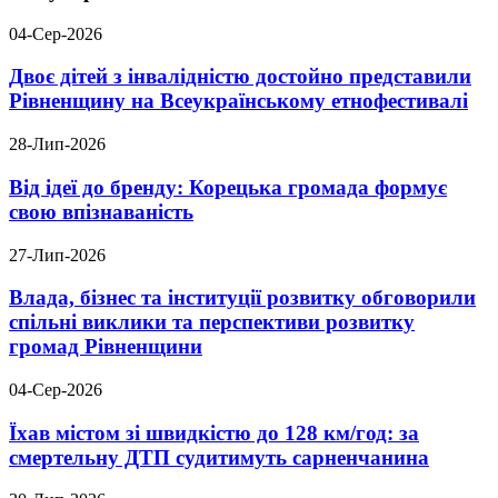
04-Сер-2026
Двоє дітей з інвалідністю достойно представили
Рівненщину на Всеукраїнському етнофестивалі
28-Лип-2026
Від ідеї до бренду: Корецька громада формує
свою впізнаваність
27-Лип-2026
Влада, бізнес та інституції розвитку обговорили
спільні виклики та перспективи розвитку
громад Рівненщини
04-Сер-2026
Їхав містом зі швидкістю до 128 км/год: за
смертельну ДТП судитимуть сарненчанина