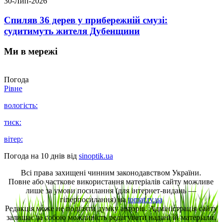
30-Лип-2026
Спиляв 36 дерев у прибережній смузі:
судитимуть жителя Дубенщини
Ми в мережі
Погода
Рівне
вологість:
тиск:
вітер:
Погода на 10 днів від
sinoptik.ua
Всі права захищені чинним законодавством України.
Повне або часткове використання матеріалів сайту можливе
лише за умови посилання (для інтернет-видань —
гіперпосилання) на
tomat.rv.ua
Редакція може не поділяти думку авторів. Адміністрація сайту
залишає за собою можливість редагувати надані їй матеріали.