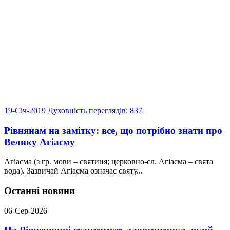
19-Січ-2019
Духовність
переглядів: 837
Рівнянам на замітку: все, що потрібно знати про
Велику Агіасму
Агіасма (з гр. мови – святиня; церковно-сл. Агіасма – свята
вода). Зазвичай Агіасма означає святу...
Останні новини
06-Сер-2026