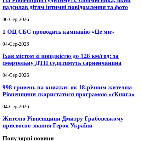
На Рівненщині судитимуть зловмисника, який
надсилав дітям інтимні повідомлення та фото
06-Сер-2026
1 ОЦ СБС проводить кампанію «Це ми»
04-Сер-2026
Їхав містом зі швидкістю до 128 км/год: за
смертельну ДТП судитимуть сарненчанина
04-Сер-2026
998 гривень на книжки: як 18-річним жителям
Рівненщини скористатися програмою «єКнига»
04-Сер-2026
Жителю Рівненщини Дмитру Грабовському
присвоєно звання Героя України
Популярні новини