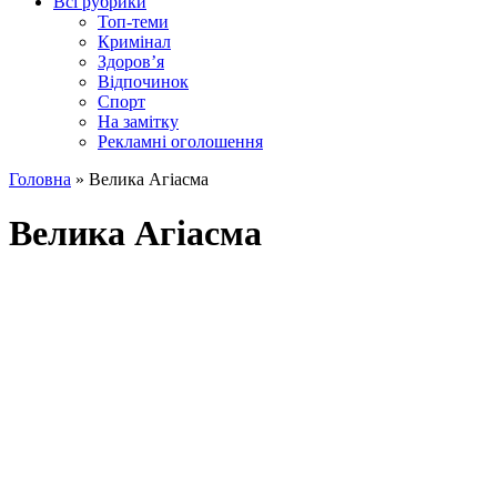
Всі рубрики
Топ-теми
Кримінал
Здоров’я
Відпочинок
Спорт
На замітку
Рекламні оголошення
Головна
»
Велика Агіасма
Велика Агіасма