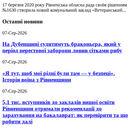
17 березня 2020 року Рівненська обласна рада своїм рішенням
№1630 створила новий комунальний заклад «Ветеранський...
Останні новини
07-Сер-2026
На Дубенщині судитимуть браконьєра, який у
період нерестової заборони ловив сітками рибу
07-Сер-2026
«Я тут, щоб мої рідні були там — у безпеці».
Історія воїна з Рівненщини
07-Сер-2026
5,1 тис. вступників до закладів вищої освіти
Рівненщини отримали рекомендації до
зарахування на бакалаврат: як перевірити та що
робити далі