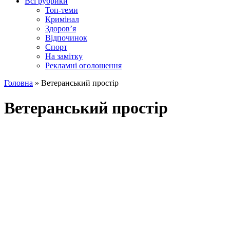
Всі рубрики
Топ-теми
Кримінал
Здоров’я
Відпочинок
Спорт
На замітку
Рекламні оголошення
Головна
»
Ветеранський простір
Ветеранський простір