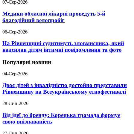
07-Сер-2026
Медики обласної лікарні проведуть 5-й
благодійний велопробіг
06-Сер-2026
На Рівненщині судитимуть зловмисника, який
надсилав дітям інтимні повідомлення та фото
Популярні новини
04-Сер-2026
Двоє дітей з інвалідністю достойно представили
Рівненщину на Всеукраїнському етнофестивалі
28-Лип-2026
Від ідеї до бренду: Корецька громада формує
свою впізнаваність
27-Лип-2026