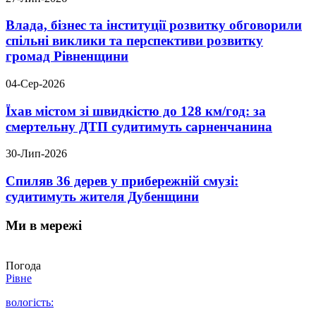
Влада, бізнес та інституції розвитку обговорили
спільні виклики та перспективи розвитку
громад Рівненщини
04-Сер-2026
Їхав містом зі швидкістю до 128 км/год: за
смертельну ДТП судитимуть сарненчанина
30-Лип-2026
Спиляв 36 дерев у прибережній смузі:
судитимуть жителя Дубенщини
Ми в мережі
Погода
Рівне
вологість: